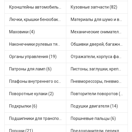
Кронштейны автомобильные (4)
Кузовные запчасти (82)
Лючки, крышки бензобака (6)
Материалы для шумо и виброизоляции (1)
Маховики (4)
Механические сниматели (1)
Наконечники рулевых тяг (30)
Обшивки дверей, багажника, потолков, накладки салона (36)
Органы управления (19)
Отражатели, корпуса фар и фонарей (1)
Патроны для ламп (6)
Пистоны, заглушки, крепежные элементы (12)
Плафоны внутреннего освещения (1)
Пневморессоры, пневмоподушки (1)
Поворотные кулаки (2)
Повторители поворотов (10)
Подкрылки (6)
Подушки двигателя (14)
Подшипники для транспорта (43)
Поршневые пальцы (6)
Поршни (21)
Предохранители, переключатели, кнопки автомобильные (40)