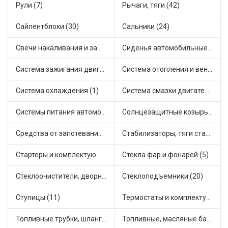
Рули (7)
Рычаги, тяги (42)
Сайлентблоки (30)
Сальники (24)
Свечи накаливания и зажигания (31)
Сиденья автомобильные (1)
Система зажигания двигателя (3)
Система отопления и вентиляции (17)
Система охлаждения (1)
Система смазки двигателя (17)
Системы питания автомобиля (21)
Солнцезащитные козырьки для салона автомобиля (3)
Средства от запотевания и размораживатели стекла (1)
Стабилизаторы, тяги стабилизатора, стойки стабилиз (3)
Стартеры и комплектующие (38)
Стекла фар и фонарей (5)
Стеклоочистители, дворники (1)
Стеклоподъемники (20)
Ступицы (11)
Термостаты и комплектующие системы охлаждения (55)
Топливные трубки, шланги, магистрали и рампы (3)
Топливные, масляные баки (1)