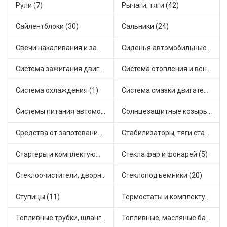
Рули (7)
Рычаги, тяги (42)
Сайлентблоки (30)
Сальники (24)
Свечи накаливания и зажигания (31)
Сиденья автомобильные (1)
Система зажигания двигателя (3)
Система отопления и вентиляции (17)
Система охлаждения (1)
Система смазки двигателя (17)
Системы питания автомобиля (21)
Солнцезащитные козырьки для салона автомобиля (3)
Средства от запотевания и размораживатели стекла (1)
Стабилизаторы, тяги стабилизатора, стойки стабилиз (3)
Стартеры и комплектующие (38)
Стекла фар и фонарей (5)
Стеклоочистители, дворники (1)
Стеклоподъемники (20)
Ступицы (11)
Термостаты и комплектующие системы охлаждения (55)
Топливные трубки, шланги, магистрали и рампы (3)
Топливные, масляные баки (1)