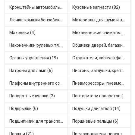
Кронштейны автомобильные (4)
Кузовные запчасти (82)
Лючки, крышки бензобака (6)
Материалы для шумо и виброизоляции (1)
Маховики (4)
Механические сниматели (1)
Наконечники рулевых тяг (30)
Обшивки дверей, багажника, потолков, накладки салона (36)
Органы управления (19)
Отражатели, корпуса фар и фонарей (1)
Патроны для ламп (6)
Пистоны, заглушки, крепежные элементы (12)
Плафоны внутреннего освещения (1)
Пневморессоры, пневмоподушки (1)
Поворотные кулаки (2)
Повторители поворотов (10)
Подкрылки (6)
Подушки двигателя (14)
Подшипники для транспорта (43)
Поршневые пальцы (6)
Поршни (21)
Предохранители, переключатели, кнопки автомобильные (40)