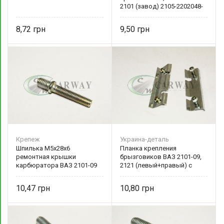
2101 (завод) 2105-2202048-
00 БелЗАН
8,72
9,50
Крепеж
Украина-деталь
Шпилька М5х28х6
Планка крепления
ремонтная крышки
брызговиков ВАЗ 2101-09,
карбюратора ВАЗ 2101-09
2121 (левый+правый) с
2101-1107611
крепежом 2101-8404320-10
Украина-деталь
10,47
10,80