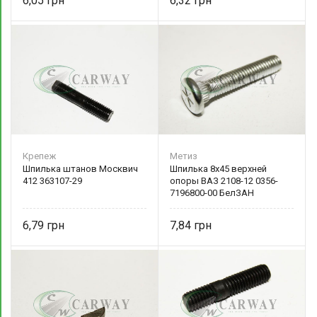
6,05
6,32
Крепеж
Метиз
Шпилька штанов Москвич
Шпилька 8х45 верхней
412 363107-29
опоры ВАЗ 2108-12 0356-
7196800-00 БелЗАН
6,79
7,84