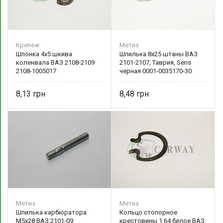
Крепеж
Метиз
Шпонка 4х5 шкива
Шпилька 8х25 штаны ВАЗ
коленвала ВАЗ 2108-2109
2101-2107, Таврия, Sens
2108-1005017
черная 0001-0035170-30
БелЗАН
8,13
8,48
Метиз
Метиз
Шпилька карбюратора
Кольцо стопорное
М5х28 ВАЗ 2101-09
крестовины 1,64 белое ВАЗ