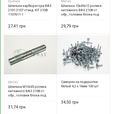
Крепеж
Метиз
Шпилька карбюратора ВАЗ
Шпилька 10х45х12 ролика
2101-2107 станд. KIT 2108-
натяжного ВАЗ 2108 ст.
1107611-1
обр., головки блока под
форсунку Камаз
(Ремонтная) 0001-0035468-
27,41
29,79
31Р
Саморез на подкрылки
Метиз
белый 4,2 х 16мм 100 шт
Шпилька М10х45 ролика
натяжного ВАЗ 2108 ст.
обр., головки блока под
форсунку Камаз 0001-
34,50
0035468-31 БелЗАН
31,74