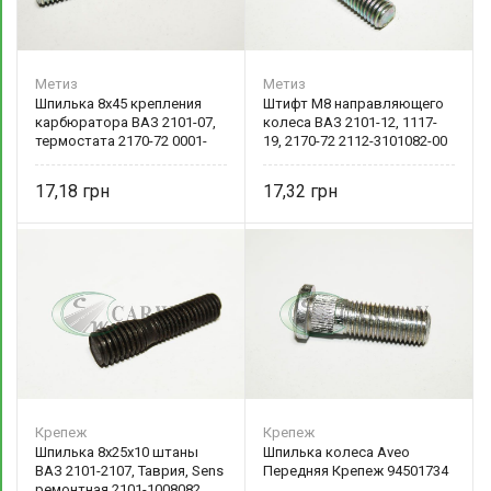
Метиз
Метиз
Шпилька 8х45 крепления
Штифт М8 направляющего
карбюратора ВАЗ 2101-07,
колеса ВАЗ 2101-12, 1117-
термостата 2170-72 0001-
19, 2170-72 2112-3101082-00
0035175-11 БелЗАН
БелЗАН
17,18
17,32
Крепеж
Крепеж
Шпилька 8х25х10 штаны
Шпилька колеса Aveo
ВАЗ 2101-2107, Таврия, Sens
Передняя Крепеж 94501734
ремонтная 2101-1008082