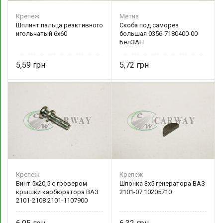
Крепеж
Метиз
Шплинт пальца реактивного
Скоба под саморез
игольчатый 6х60
большая 0356-7180400-00
БелЗАН
5,59
5,72
Крепеж
Крепеж
Винт 5х20,5 с гровером
Шпонка 3х5 генератора ВАЗ
крышки карбюратора ВАЗ
2101-07 10205710
2101-2108 2101-1107900