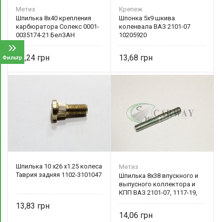
Метиз
Крепеж
Шпилька 8х40 крепления
Шпонка 5х9 шкива
карбюратора Солекс 0001-
коленвала ВАЗ 2101-07
0035174-21 БелЗАН
10205920
13,24
13,68
Фильтр
Шпилька 10 х26 х1.25 колеса
Метиз
Таврия задняя 1102-3101047
Шпилька 8х38 впускного и
выпусного коллектора и
КПП ВАЗ 2101-07, 1117-19,
2170-72 2101-1008082-00
13,83
БелЗАН
14,06