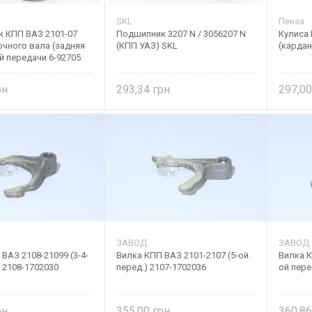
SKL
Пенза
 КПП ВАЗ 2101-07
Подшипник 3207 N / 3056207 N
Кулиса 
чного вала (задняя
(КПП УАЗ) SKL
(кардан
й передачи 6-92705
293,34
297,0
ЗАВОД
ЗАВОД
ВАЗ 2108-21099 (3-4-
Вилка КПП ВАЗ 2101-2107 (5-ой.
Вилка К
) 2108-1702030
перед.) 2107-1702036
ой пере
355,00
360,8