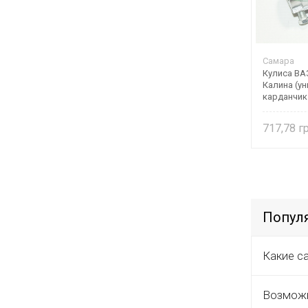
Самара
Кулиса ВАЗ
Калина (у
карданчик
Самара
717,78
Популя
Какие с
Возможн