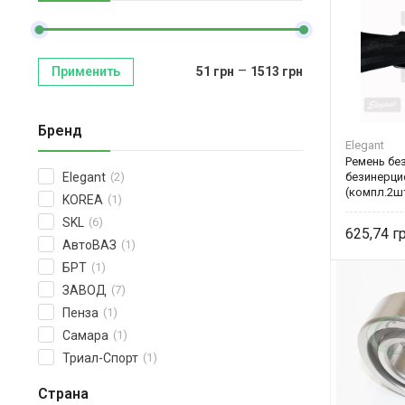
–
Применить
51
грн
1513
грн
Бренд
Elegant
Ремень бе
безинерци
Elegant
(2)
(компл.2ш
KOREA
(1)
SKL
(6)
625,74
АвтоВАЗ
(1)
БРТ
(1)
ЗАВОД
(7)
Пенза
(1)
Самара
(1)
Триал-Спорт
(1)
Страна