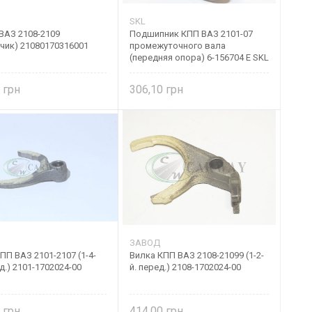
SKL
ВАЗ 2108-2109
Подшипник КПП ВАЗ 2101-07
чик) 21080170316001
промежуточного вала
(передняя опора) 6-156704 E SKL
0
306,10
ЗАВОД
ПП ВАЗ 2101-2107 (1-4-
Вилка КПП ВАЗ 2108-21099 (1-2-
д.) 2101-1702024-00
й. перед.) 2108-1702024-00
6
414,00