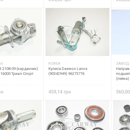
рт
KOREA
ЗАВОД
 2108-09 (карданчик)
Кулиса Daewoo Lanos
Направ
316000 Триал-Спорт
(90342949) 96273776
подшип
(лейка)
459,14
560,0