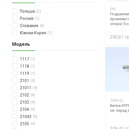
SKL
Польша
(2)
Подшипник
Россия
(1)
промежуто
опора) 5-о
Словакия
(6)
EA SKL
Южная Корея
(1)
290,61
Модель
1117
(1)
1118
(1)
1119
(1)
2101
(9)
21011
(9)
2102
(9)
ЗАВОД
2103
(9)
Вилка КПП 
2104
(9)
ой. перед.
21043
(9)
2105
(9)
306,43