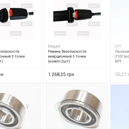
Elegant
БРТ
зопасности
Ремень безопасности
Пыльни
онный 3 точки
инерционный 3 точки
2107 (к
т)
(компл.2шт)
БРТ
1 268,35
50,27