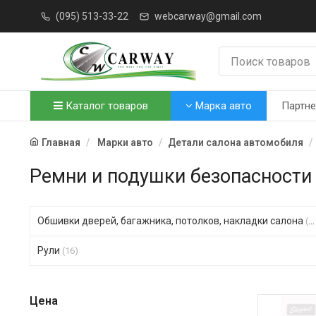
(095) 513-33-22
webcarway@gmail.com
Каталог товаров
Марка авто
Партн
Главная
Марки авто
Детали салона автомобиля
Ремни и подушки безопасности
Обшивки дверей, багажника, потолков, накладки салона
(51)
Рули
(16)
Цена