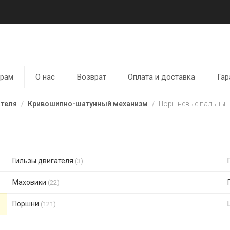
ерам
О нас
Возврат
Оплата и доставка
Гар
ателя
Кривошипно-шатунный механизм
Поршневые пальцы
Гильзы двигателя
(3)
Маховики
(22)
Поршни
(121)