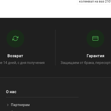
коленвал на ваз 210
Возврат
Гарантия
е 14 дней, с дня получения
Защищаем от брака, пересорт
О нас
Партнерам