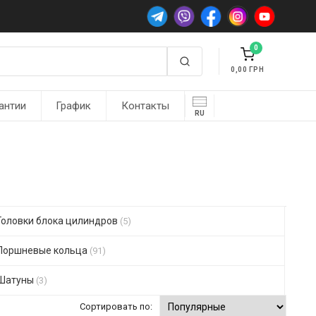
0
0,00
антии
График
Контакты
RU
Головки блока цилиндров
(5)
Поршневые кольца
(91)
Шатуны
(3)
Сортировать по: