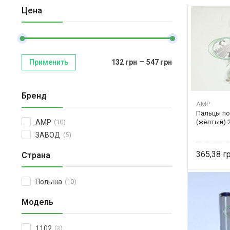
Цена
–
Применить
132
грн
547
грн
Бренд
AMP
Пальцы п
(жёлтый) 
AMP
(10)
ЗАВОД
(5)
365,38
Страна
Польша
(10)
Модель
1102
(3)