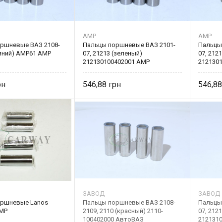
AMP
AMP
ршневые ВАЗ 2108-
Пальцы поршневые ВАЗ 2101-
Пальцы
синий) АМP61 AMP
07, 21213 (зеленый)
07, 212
212130100402001 AMP
212130
546,88
546,8
ЗАВОД
ЗАВОД
оршневые Lanos
Пальцы поршневые ВАЗ 2108-
Пальцы
MP
2109, 2110 (красный) 2110-
07, 212
100402000 АвтоВАЗ
212131