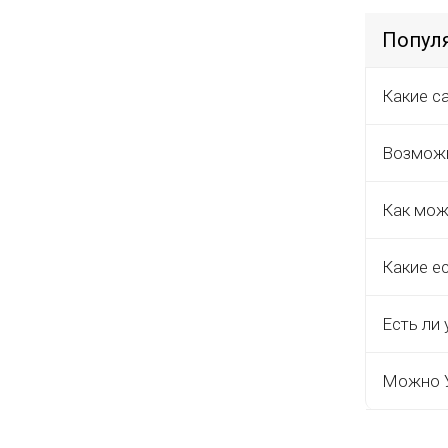
Попул
Какие с
Возможн
Как мож
Какие е
Есть ли 
Можно У