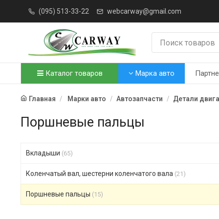
(095) 513-33-22
webcarway@gmail.com
Каталог товаров
Марка авто
Партн
Главная
Марки авто
Автозапчасти
Детали двиг
Поршневые пальцы
Вкладыши
(65)
Коленчатый вал, шестерни коленчатого вала
(21)
Поршневые пальцы
(15)