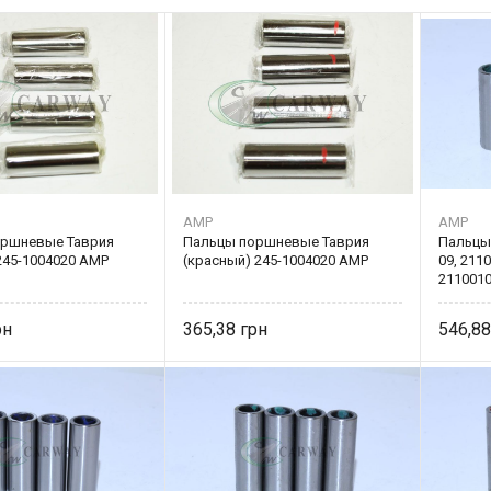
AMP
AMP
оршневые Таврия
Пальцы поршневые Таврия
Пальцы
245-1004020 AMP
(красный) 245-1004020 AMP
09, 211
211001
365,38
546,8