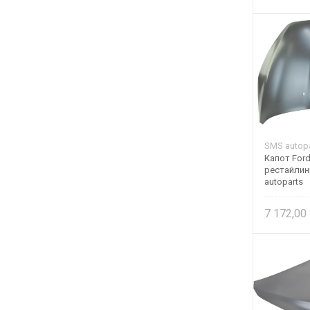
SMS autopa
Капот Ford
рестайлин
autoparts
7 172,00