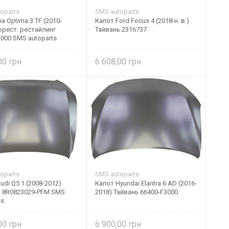
oparts
SMS autoparts
ia Optima 3 TF (2010-
Капот Ford Focus 4 (2018-н. в.)
орест. рестайлинг
Тайвань 2316737
000 SMS autoparts
,00
6 608,00
oparts
SMS autoparts
udi Q5 1 (2008-2012)
Капот Hyundai Elantra 6 AD (2016-
ь 8R0823029-PFM SMS
2018) Тайвань 66400-F3000
ts
,00
6 900,00