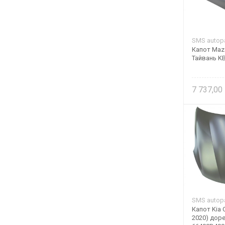
SMS autopa
Капот Mazd
Тайвань K
7 737,00
SMS autopa
Капот Kia O
2020) доре