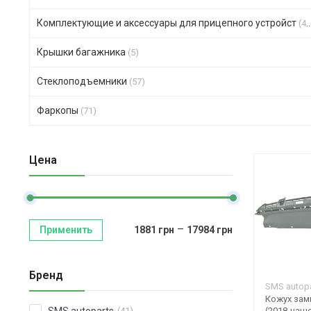
Комплектующие и аксессуары для прицепного устройст
(47)
Крышки багажника
(5)
Стеклоподъемники
(57)
Фаркопы
(71)
Цена
–
Применить
1881
грн
17984
грн
Бренд
SMS autopa
Кожух замк
(2018-наш
(41)