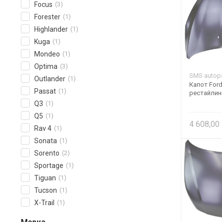
Focus
(3)
Forester
(1)
Highlander
(1)
Kuga
(1)
Mondeo
(1)
Optima
(3)
SMS autopa
Outlander
(1)
Капот Ford
Passat
(1)
рестайлин
Q3
(1)
Q5
(1)
4 608,00
Rav 4
(1)
Sonata
(1)
Sorento
(2)
Sportage
(1)
Tiguan
(1)
Tucson
(1)
X-Trail
(1)