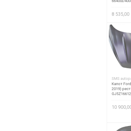
66400D400
8 535,00
SMS autopa
Капот Ford
2019) рест
GJ5Z1661
10 900,0