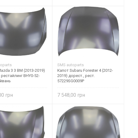
oparts
SMS autoparts
azda 3 3 BM (2013-2019)
Капот Subaru Forester 4 (2012-
 рестайлинг BHY0-52-
2019) дорест., рест.
айвань
57229SG0009P
,00
7 548,00