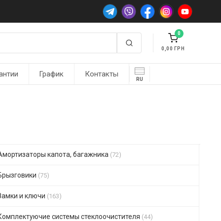
0
0,00
антии
График
Контакты
RU
Амортизаторы капота, багажника
(72)
Брызговики
(75)
Замки и ключи
(163)
Комплектуючие системы стеклоочистителя
(44)