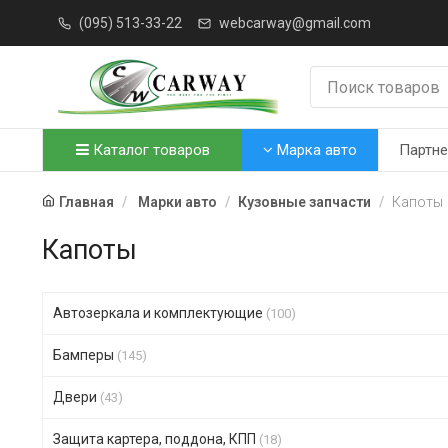
(095) 513-33-22
webcarway@gmail.com
Каталог товаров
Марка авто
Партн
Главная
Марки авто
Кузовные запчасти
Капоты
Капоты
Автозеркала и комплектующие
(100)
Бамперы
(145)
Двери
(43)
Защита картера, поддона, КПП
(18)