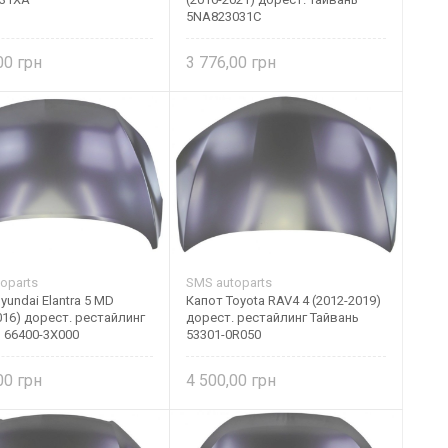
5NA823031C
,00
3 776,00
oparts
SMS autoparts
yundai Elantra 5 MD
Капот Toyota RAV4 4 (2012-2019)
016) дорест. рестайлинг
дорест. рестайлинг Тайвань
 66400-3X000
53301-0R050
,00
4 500,00