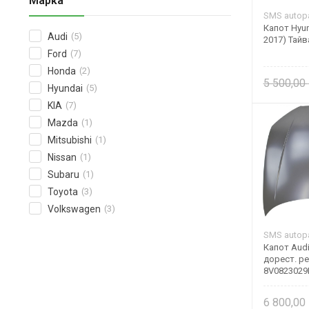
Марка
SMS autopa
Капот Hyun
Audi
(5)
2017) Тайв
Ford
(7)
Honda
(2)
5 500,00
Hyundai
(5)
KIA
(7)
Mazda
(1)
Mitsubishi
(1)
Nissan
(1)
Subaru
(1)
Toyota
(3)
Volkswagen
(3)
SMS autopa
Капот Audi
дорест. р
8V0823029
6 800,00