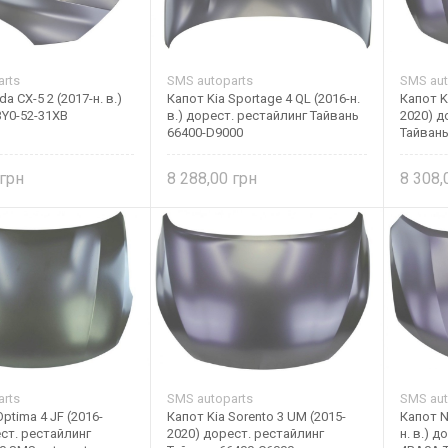
rts
SMS autoparts
SMS aut
a CX-5 2 (2017-н. в.)
Капот Kia Sportage 4 QL (2016-н.
Капот K
BY0-52-31XB
в.) дорест. рестайлинг Тайвань
2020) д
66400-D9000
Тайван
autopar
8 288,00
8 308
rts
SMS autoparts
SMS aut
ptima 4 JF (2016-
Капот Kia Sorento 3 UM (2015-
Капот Ni
ст. рестайлинг
2020) дорест. рестайлинг
н. в.) 