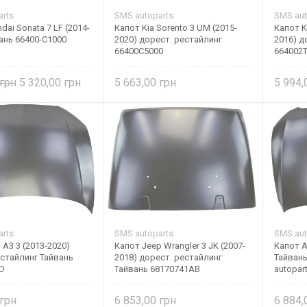
rts
SMS autoparts
SMS aut
dai Sonata 7 LF (2014-
Капот Kia Sorento 3 UM (2015-
Капот K
ань 66400-C1000
2020) дорест. рестайлинг
2016) д
66400C5000
664002T
5 320,00
5 663,00
5 994
rts
SMS autoparts
SMS aut
 A3 3 (2013-2020)
Капот Jeep Wrangler 3 JK (2007-
Капот A
естайлинг Тайвань
2018) дорест. рестайлинг
Тайван
D
Тайвань 68170741AB
autopar
6 853,00
6 884