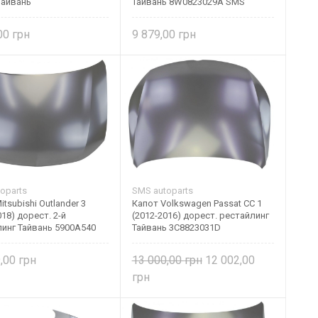
Тайвань
Тайвань 8W0823029A SMS
autoparts
,00
9 879,00
oparts
SMS autoparts
itsubishi Outlander 3
Капот Volkswagen Passat CC 1
018) дорест. 2-й
(2012-2016) дорест. рестайлинг
инг Тайвань 5900A540
Тайвань 3C8823031D
9,00
13 000,00
12 002,00