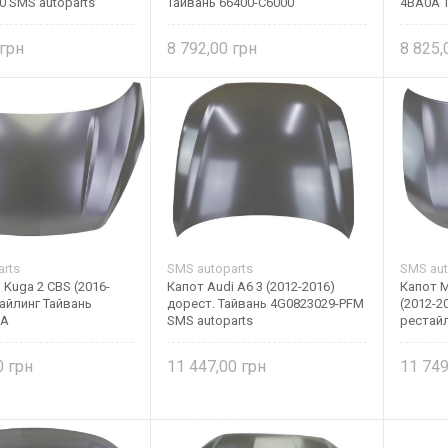
0 SMS autoparts
Тайвань 66400-C6000
4BA0A 
8 792,00
8 825
rts
SMS autoparts
SMS aut
 Kuga 2 CBS (2016-
Капот Audi A6 3 (2012-2016)
Капот M
айлинг Тайвань
дорест. Тайвань 4G0823029-PFM
(2012-2
2A
SMS autoparts
рестайл
0
11 447,00
11 74