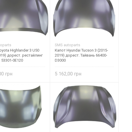
oparts
SMS autoparts
oyota Highlander 3 U50
Капот Hyundai Tucson 3 (2015-
019) дорест. рестайлинг
2019) дорест. Тайвань 66400-
 53301-0E120
D3000
,00
5 162,00