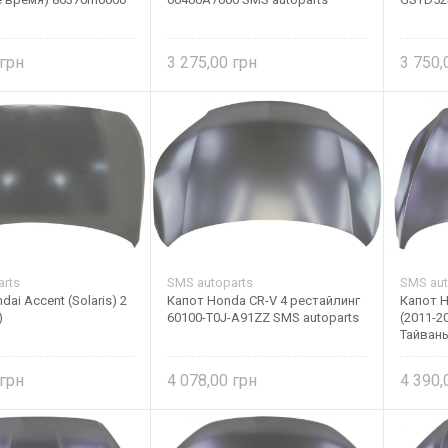
3 275,00
3 750
rts
SMS autoparts
SMS aut
ai Accent (Solaris) 2
Капот Honda CR-V 4 рестайлинг
Капот H
)
60100-T0J-A91ZZ SMS autoparts
(2011-2
Тайвань
4 078,00
4 390