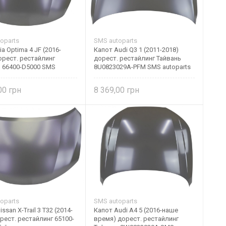
oparts
SMS autoparts
ia Optima 4 JF (2016-
Капот Audi Q3 1 (2011-2018)
орест. рестайлинг
дорест. рестайлинг Тайвань
ь 66400-D5000 SMS
8U0823029A-PFM SMS autoparts
ts
,00
8 369,00
oparts
SMS autoparts
ssan X-Trail 3 Т32 (2014-
Капот Audi A4 5 (2016-наше
дорест. рестайлинг 65100-
время) дорест. рестайлинг