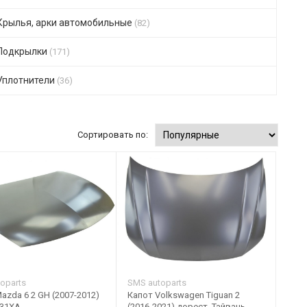
Крылья, арки автомобильные
(82)
Подкрылки
(171)
Уплотнители
(36)
Сортировать по:
oparts
SMS autoparts
azda 6 2 GH (2007-2012)
Капот Volkswagen Tiguan 2
31XA
(2016-2021) дорест. Тайвань