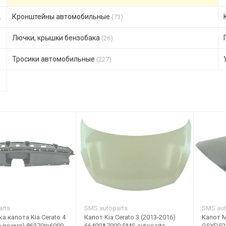
Кронштейны автомобильные
(73)
Лючки, крышки бензобака
(26)
Тросики автомобильные
(227)
rts
SMS autoparts
SMS aut
а капота Kia Cerato 4
Капот Kia Cerato 3 (2013-2016)
Капот M
е время) 86370m6000
66400A7000 SMS autoparts
GSYD52