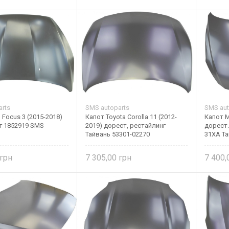
rts
SMS autoparts
SMS aut
 Focus 3 (2015-2018)
Капот Toyota Corolla 11 (2012-
Капот M
г 1852919 SMS
2019) дорест, рестайлинг
дорест.
Тайвань 53301-02270
31XA Т
7 305,00
7 400