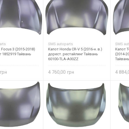
rts
SMS autoparts
SMS aut
 Focus 3 (2015-2018)
Капот Honda CR-V 5 (2016-н. в.)
Капот T
г 1852919 Тайвань
дорест. рестайлинг Тайвань
(2014-2
60100-TLA-A00ZZ
Тайвань
4 760,00
4 884