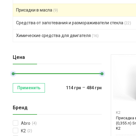
Присадки в масла
(9)
Средства от запотевания и размораживатели стекла
(22)
Химические средства для двигателя
(16)
Цена
–
Применить
114
грн
484
грн
Бренд
K2
Присадка 
(0,355 л) S
Abro
(4)
K2
K2
(2)