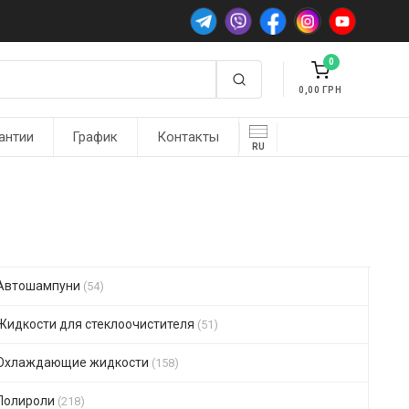
0
0,00
антии
График
Контакты
RU
Автошампуни
(54)
Жидкости для стеклоочистителя
(51)
Охлаждающие жидкости
(158)
Полироли
(218)