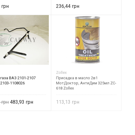
2
236,44
Zollex
газа ВАЗ 2101-2107
Присадка в масло 2в1
 2103-1108026
МотДоктор, АнтиДим 325мл ZC-
618 Zollex
0
483,93
113,13