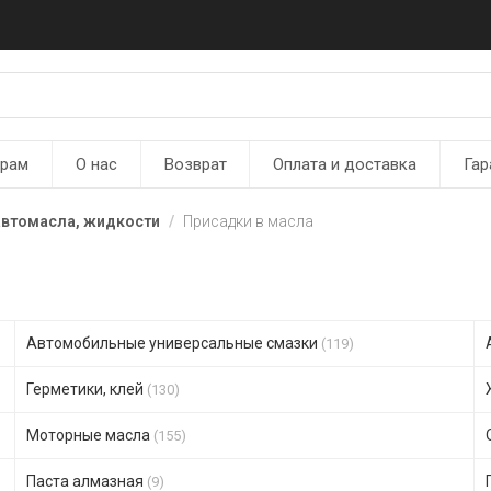
ерам
О нас
Возврат
Оплата и доставка
Гар
автомасла, жидкости
Присадки в масла
Автомобильные универсальные смазки
(119)
Герметики, клей
(130)
Моторные масла
(155)
Паста алмазная
(9)