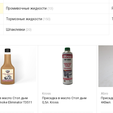
Промивочные жидкости
(13)
Тормозные жидкости
(150)
Шпаклевки
(20)
Kross
Abro
в масло Стоп дым
Присадка в масло Стоп дым
Присад
moke Eliminator T3511
0,5л. Kross
443мл.