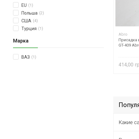
EU
(1)
Польша
(2)
США
(4)
Турция
(1)
Abro
Присадка в
Марка
GT-409 Abr
ВАЗ
(1)
414,00
Популя
Какие с