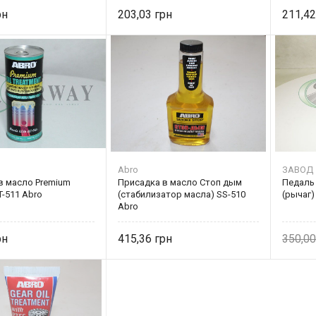
203,03
211,4
Abro
ЗАВОД
в масло Premium
Присадка в масло Стоп дым
Педаль 
T-511 Abro
(стабилизатор масла) SS-510
(рычаг)
Abro
415,36
350,0