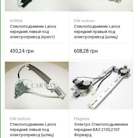
KOREA
DW motors
Стеклоподъемник Lanos
Стеклоподъемник Lanos
передний левый под
передний правый под
электропривод (крест)
электропривод (шлиц)
96225383 DW motors
96304040 DW motors
430,24
608,28
DW motors
Flagmus
Стеклоподъемник Lanos
Электро Стеклоподьемники
передний левый под
передние ВАЗ 2105,2107
электропривод (шлиц)
Форвард