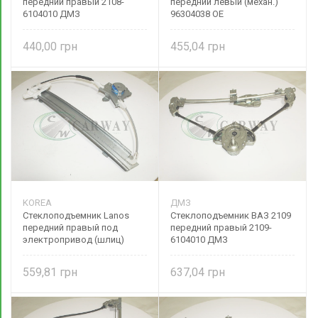
передний правый 2108-
передний левый (механ.)
6104010 ДМЗ
96304038 OE
440,00
455,04
KOREA
ДМЗ
Стеклоподъемник Lanos
Стеклоподъемник ВАЗ 2109
передний правый под
передний правый 2109-
электропривод (шлиц)
6104010 ДМЗ
96430501 DW motors
559,81
637,04