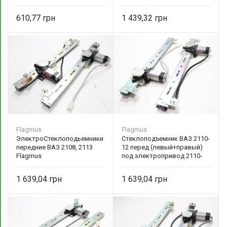
96304038 DW motors
610,77
1 439,32
Flagmus
Flagmus
ЭлектроСтеклоподьемники
Стеклоподъемник ВАЗ 2110-
передние ВАЗ 2108, 2113
12 перед (левый+правый)
Flagmus
под электропривод 2110-
6104020 Flagmus
1 639,04
1 639,04