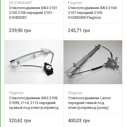
33 STANDART
Flagmus
Стеклоподъемник ВАЗ 2101
Стеклоподъемник ВАЗ 2104-
2103 2106 передний 2101-
2107 передний 2105-
610402001
610402000 Flagmus
239,90
245,71
Flagmus
Flagmus
Стеклоподъемник ВАЗ 2109,
Стеклоподъемник Lanos
21099, 2114, 2115 передний
передний левый под
правый под электропривод
электропривод (шлиц)
2114-6104010-20
96225383 Flagmus
320,62
400,03