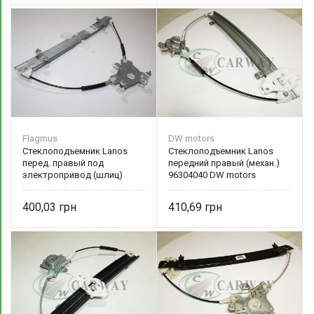
Flagmus
DW motors
Стеклоподъемник Lanos
Стеклоподъемник Lanos
перед. правый под
передний правый (механ.)
электропривод (шлиц)
96304040 DW motors
96430501 Flagmus
400,03
410,69