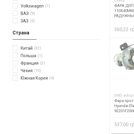
Lavita
ФАРА ДОП
Volkswagen
(1)
110Х40ММ,
ВАЗ
(9)
РАДУЖНЫЙ,
ЗАЗ
(5)
360,22
Страна
Китай
(32)
Польша
(1)
Франция
(2)
Чехия
(10)
Южная Корея
(4)
SMS autopa
Фара прот
Hyundai Ela
92201F2000
537,00