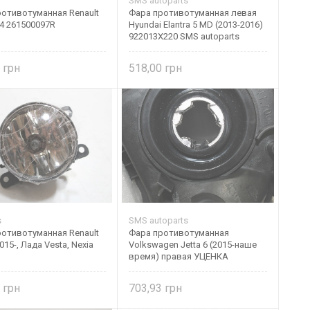
SMS autoparts
отивотуманная Renault
Фара противотуманная левая
4 261500097R
Hyundai Elantra 5 MD (2013-2016)
922013X220 SMS autoparts
0
518,00
s
SMS autoparts
отивотуманная Renault
Фара противотуманная
015-, Лада Vesta, Nexia
Volkswagen Jetta 6 (2015-наше
время) правая УЦЕНКА
8
703,93