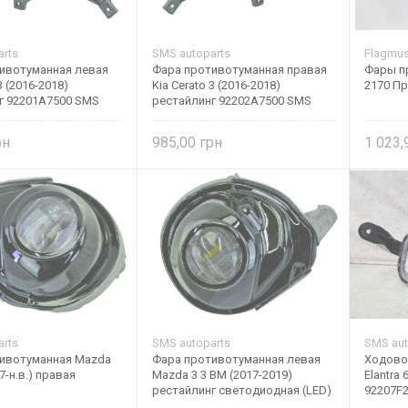
rts
SMS autoparts
Flagmu
ивотуманная левая
Фара противотуманная правая
Фары п
3 (2016-2018)
Kia Cerato 3 (2016-2018)
2170 Пр
г 92201A7500 SMS
рестайлинг 92202A7500 SMS
autoparts
985,00
1 023
rts
SMS autoparts
SMS aut
ивотуманная Mazda
Фара противотуманная левая
Ходово
7-н.в.) правая
Mazda 3 3 ВМ (2017-2019)
Elantra 
рестайлинг светодиодная (LED)
92207F2
B63B51690