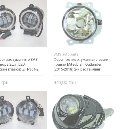
s
SMS autoparts
ротивотуманные ВАЗ
Фара противотуманная левая/
иора 2шт. LED
правая Mitsubishi Outlander
ские глазки) ZFT-361-2
(2015-2018) 2-й рестайлинг
8321A669
1
941,00