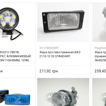
33 STANDART
Flagmu
ВНОГО СВЕТА,
Фара противотуманная ВАЗ
Фара п
 IP67, АЛЮМИНИЕВЫЙ
2110-12 33 STANDART
(правая
28Х110Х43ММ, 120M,
9645296
 ШТ
211,92
259,4