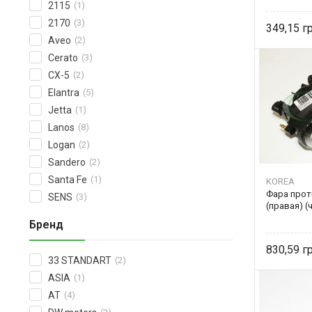
2115
(1)
2170
(3)
349,15
Aveo
(2)
Cerato
(3)
CX-5
(2)
Elantra
(5)
Jetta
(1)
Lanos
(8)
Logan
(2)
Sandero
(2)
Santa Fe
(1)
KOREA
Фара прот
SENS
(3)
(правая) (
Бренд
830,59
33 STANDART
(2)
ASIA
(1)
AT
(4)