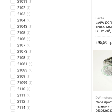
21011
(2)
2102
(2)
2103
(2)
Lavita
2104
(2)
ФАРА ДОП
21043
(2)
120Х50ММ,
ГОЛУБОЙ, 
2105
(2)
2106
(2)
295,59
2107
(2)
21073
(2)
2108
(2)
21081
(2)
21083
(2)
2109
(2)
21099
(2)
2110
(3)
2111
(2)
DW motors
2112
(2)
Фара прот
(правая) (
2114
(1)
96303262 