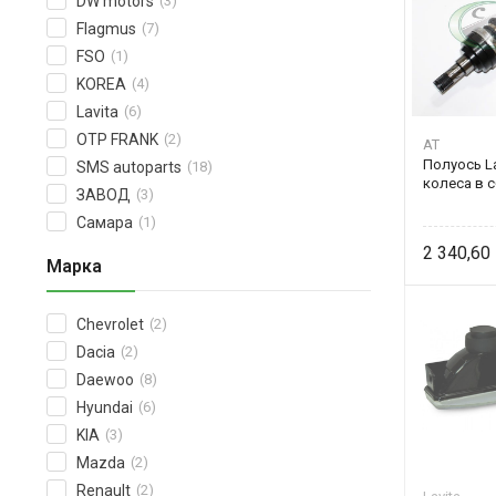
DW motors
(3)
Flagmus
(7)
FSO
(1)
KOREA
(4)
Lavita
(6)
OTP FRANK
(2)
AT
Полуось L
SMS autoparts
(18)
колеса в с
ЗАВОД
(3)
Самара
(1)
2 340,60
Марка
Chevrolet
(2)
Dacia
(2)
Daewoo
(8)
Hyundai
(6)
KIA
(3)
Mazda
(2)
Renault
(2)