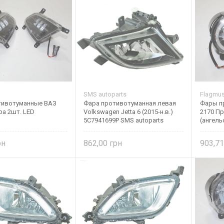
SMS autoparts
Flagmu
тивотуманные ВАЗ
Фара противотуманная левая
Фары п
ра 2шт. LED
Volkswagen Jetta 6 (2015-н.в.)
2170 Пр
5C7941699P SMS autoparts
(ангель
862,00
903,7