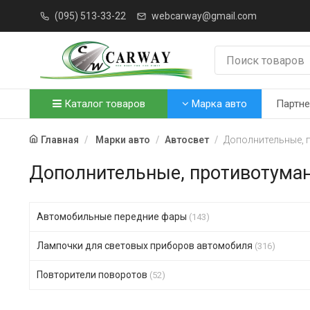
(095) 513-33-22
webcarway@gmail.com
Каталог товаров
Марка авто
Партн
Главная
Марки авто
Автосвет
Дополнительные,
Дополнительные, противотума
Автомобильные передние фары
(143)
Лампочки для световых приборов автомобиля
(316)
Повторители поворотов
(52)