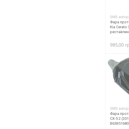
SMS autopa
Фара прот
Kia Cerato 
рестайлин
autoparts
985,00
SMS autopa
Фара прот
CX-5 2 (201
B63B51680