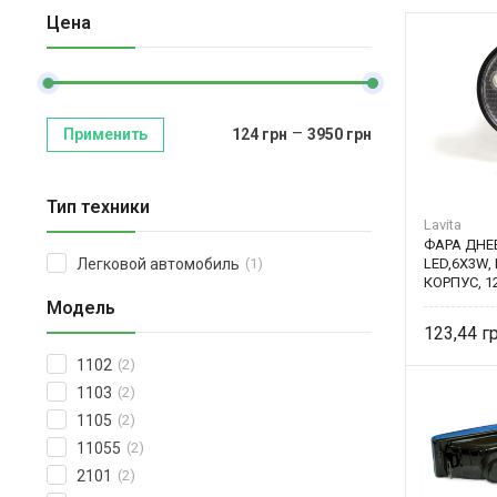
Цена
–
Применить
124
грн
3950
грн
Тип техники
Lavita
ФАРА ДНЕ
LED,6X3W,
Легковой автомобиль
(1)
КОРПУС, 1
1350LM, 1
Модель
123,44
1102
(2)
1103
(2)
1105
(2)
11055
(2)
2101
(2)