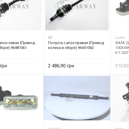
AT
Lavita
anos левая (Привод
Полуось Lanos правая (Привод
ФАРА 
боре) 96481061
колеса в сборе) 96451062
100Х45
К-Т 2ШТ
2 486,90
310,8