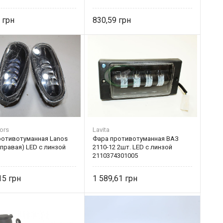
5
830,59
ors
Lavita
ротивотуманная Lanos
Фара противотуманная ВАЗ
правая) LED с линзой
2110-12 2шт. LED с линзой
2110374301005
,15
1 589,61