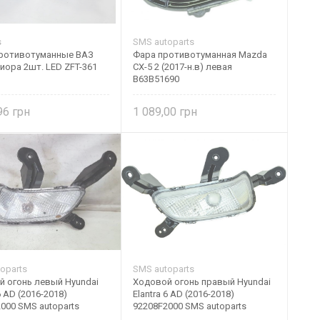
s
SMS autoparts
ротивотуманные ВАЗ
Фара противотуманная Mazda
иора 2шт. LED ZFT-361
CX-5 2 (2017-н.в) левая
B63B51690
,96
1 089,00
oparts
SMS autoparts
й огонь левый Hyundai
Ходовой огонь правый Hyundai
6 AD (2016-2018)
Elantra 6 AD (2016-2018)
000 SMS autoparts
92208F2000 SMS autoparts