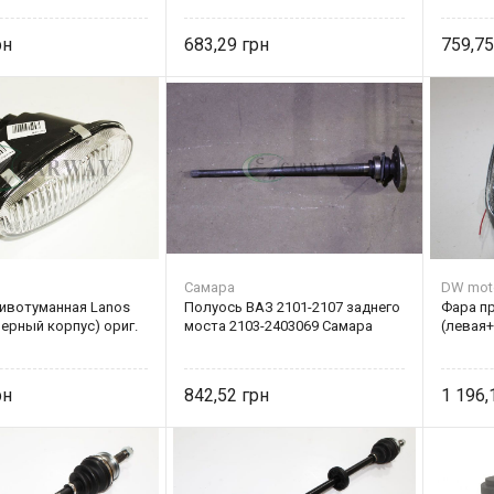
683,29
759,7
Самара
DW mot
ивотуманная Lanos
Полуось ВАЗ 2101-2107 заднего
Фара п
черный корпус) ориг.
моста 2103-2403069 Самара
(левая+
842,52
1 196