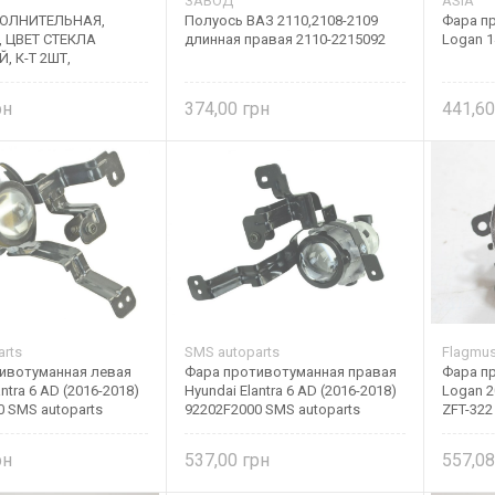
ЗАВОД
ASIA
ОЛНИТЕЛЬНАЯ,
Полуось ВАЗ 2110,2108-2109
Фара пр
 ЦВЕТ СТЕКЛА
длинная правая 2110-2215092
Logan 1
 К-Т 2ШТ,
374,00
441,6
rts
SMS autoparts
Flagmu
ивотуманная левая
Фара противотуманная правая
Фара пр
ntra 6 AD (2016-2018)
Hyundai Elantra 6 AD (2016-2018)
Logan 2
 SMS autoparts
92202F2000 SMS autoparts
ZFT-322
537,00
557,0