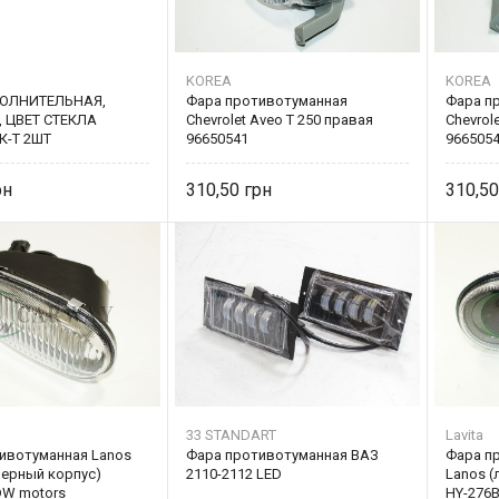
KOREA
KOREA
ОЛНИТЕЛЬНАЯ,
Фара противотуманная
Фара п
 ЦВЕТ СТЕКЛА
Chevrolet Aveo Т 250 правая
Chevrol
К-Т 2ШТ
96650541
966505
310,50
310,5
33 STANDART
Lavita
ивотуманная Lanos
Фара противотуманная ВАЗ
Фара п
черный корпус)
2110-2112 LED
Lanos (
DW motors
HY-276B