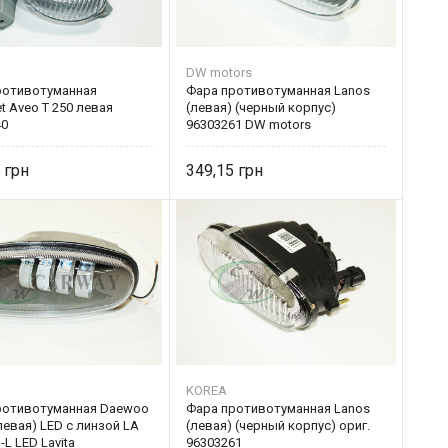
DW motors
ротивотуманная
Фара противотуманная Lanos
et Aveo Т 250 левая
(левая) (черный корпус)
40
96303261 DW motors
0
349,15
KOREA
ротивотуманная Daewoo
Фара противотуманная Lanos
левая) LED с линзой LA
(левая) (черный корпус) ориг.
-L LED Lavita
96303261