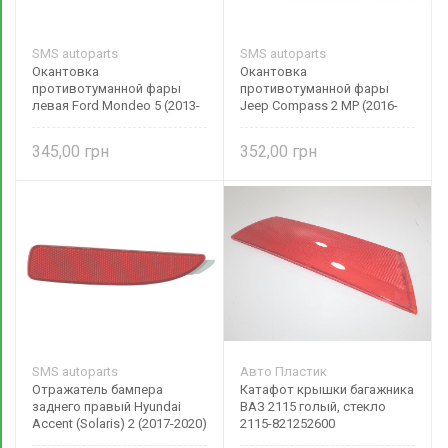
SMS autoparts
SMS autoparts
Окантовка
Окантовка
противотуманной фары
противотуманной фары
левая Ford Mondeo 5 (2013-
Jeep Compass 2 MP (2016-
2016) черная глянцевая
н.в.) черная правая
1803720 SMS autoparts
5UP96RXFAB SMS autoparts
345,00
352,00
SMS autoparts
Авто Пластик
Отражатель бампера
Катафот крышки багажника
заднего правый Hyundai
ВАЗ 2115 голый, стекло
Accent (Solaris) 2 (2017-2020)
2115-821252600
92406H5000 SMS autoparts