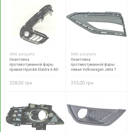
SMS autoparts
SMS autoparts
Окантовка
Окантовка
противотуманной фары
противотуманной фары
правая Hyundai Elantra 6 AD
левая Volkswagen Jetta 7
(2016-2018) глянцевая
(2020-наше время)
86563F2300 SMS autoparts
17A853665A9B9
328,00
335,00