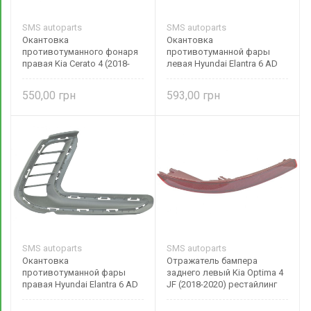
SMS autoparts
SMS autoparts
Окантовка
Окантовка
противотуманного фонаря
противотуманной фары
правая Kia Cerato 4 (2018-
левая Hyundai Elantra 6 AD
наше время) текстурная
(2016-2018) 86563F2100 SMS
86662M6000
autoparts
550,00
593,00
SMS autoparts
SMS autoparts
Окантовка
Отражатель бампера
противотуманной фары
заднего левый Kia Optima 4
правая Hyundai Elantra 6 AD
JF (2018-2020) рестайлинг
(2016-2018) 86564F2100 SMS
92405D4500 SMS autoparts
autoparts