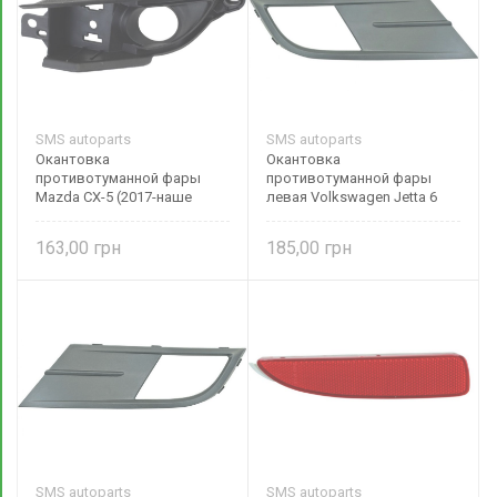
SMS autoparts
SMS autoparts
Окантовка
Окантовка
противотуманной фары
противотуманной фары
Mazda CX-5 (2017-наше
левая Volkswagen Jetta 6
время) правая KB8B50C12B
(2015-наше время)
5C6853665E9B9 SMS
163,00
185,00
autoparts
SMS autoparts
SMS autoparts