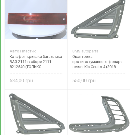
Авто Пластик
SMS autoparts
Катафот крышки багажника
Окантовка
ВАЗ 2111 в сборе 2111-
противотуманного фонаря
8212540 (ТОЛЬКО
левая Kia Cerato 4 (2018-
САМОВЫВОЗ)
наше время) текстурная
86661M6000
534,00
550,00