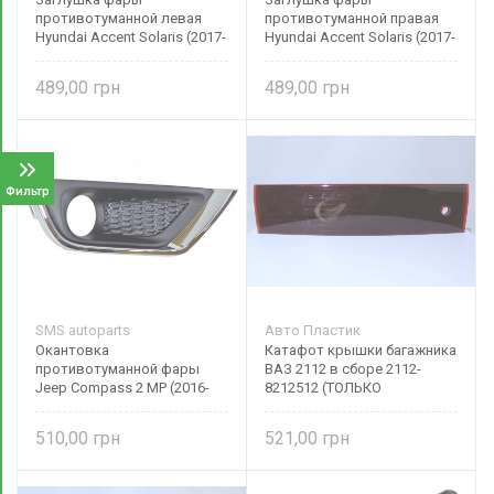
противотуманной левая
противотуманной правая
Hyundai Accent Solaris (2017-
Hyundai Accent Solaris (2017-
2020) 86521H5010
2020) 86522H5010 SMS
86527h5000 SMS autoparts
autoparts
489,00
489,00
Фильтр
SMS autoparts
Авто Пластик
Окантовка
Катафот крышки багажника
противотуманной фары
ВАЗ 2112 в сборе 2112-
Jeep Compass 2 MP (2016-
8212512 (ТОЛЬКО
н.в.) хром правая
САМОВЫВОЗ)
K5UP96RXFAB SMS autoparts
510,00
521,00