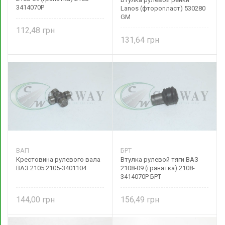
3414070Р
Lanos (фторопласт) 530280
GM
112,48
131,64
ВАП
БРТ
Крестовина рулевого вала
Втулка рулевой тяги ВАЗ
ВАЗ 2105 2105-3401104
2108-09 (гранатка) 2108-
3414070Р БРТ
144,00
156,49