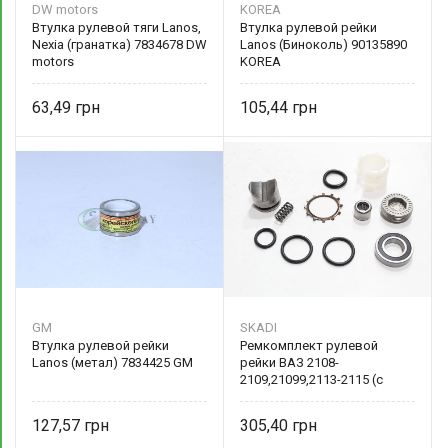
DW motors
KOREA
Втулка рулевой тяги Lanos,
Втулка рулевой рейки
Nexia (гранатка) 7834678 DW
Lanos (Биноколь) 90135890
motors
KOREA
63,49
105,44
GM
SKADI
Втулка рулевой рейки
Ремкомплект рулевой
Lanos (метал) 7834425 GM
рейки ВАЗ 2108-
2109,21099,2113-2115 (с
подшипниками) SKADI
127,57
305,40