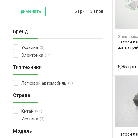
–
Применить
6
грн
51
грн
Бренд
Электрик
Патрон ла
щитка при
Украина
(3)
Электрика
(12)
5,85
Тип техники
Легковой автомобиль
(1)
Страна
Китай
(21)
Украина
(3)
Модель
Патрон ла