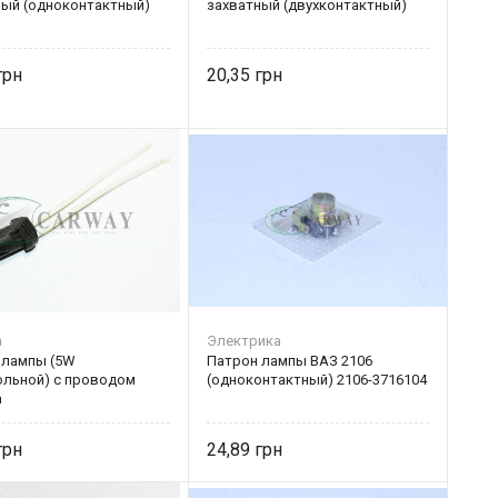
ный (одноконтактный)
захватный (двухконтактный)
20,35
а
Электрика
 лампы (5W
Патрон лампы ВАЗ 2106
ольной) с проводом
(одноконтактный) 2106-3716104
а
24,89