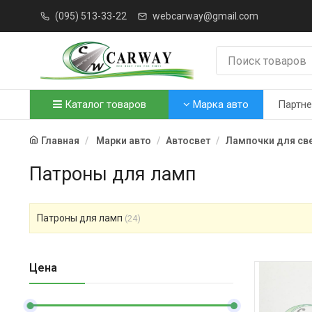
(095) 513-33-22
webcarway@gmail.com
Каталог товаров
Марка авто
Партн
Главная
Марки авто
Автосвет
Лампочки для св
Патроны для ламп
Патроны для ламп
(24)
Цена