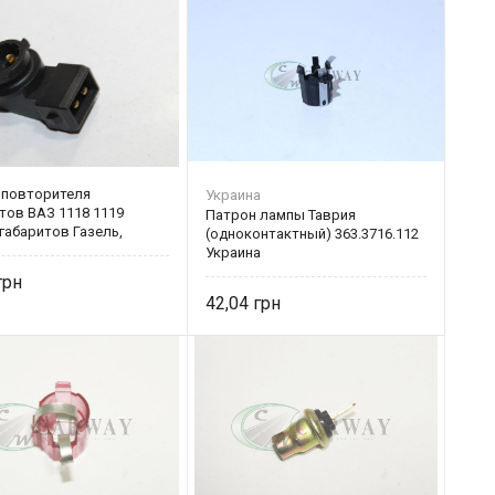
 повторителя
Украина
тов ВАЗ 1118 1119
Патрон лампы Таврия
габаритов Газель,
(одноконтактный) 363.3716.112
s (без провода) 428817
Украина
42,04