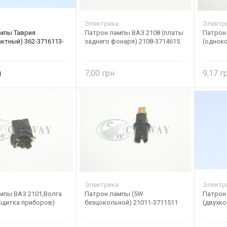
Электрика
Электр
мпы Таврия
Патрон лампы ВАЗ 2108 (платы
Патрон
ктный) 362-3716113-
заднего фонаря) 2108-3714615
(однок
а
7,00
9,17
а
Электрика
Электр
мпы ВАЗ 2101,Волга
Патрон лампы (5W
Патрон
W щитка приборов)
безцокольной) 21011-3711511
(двухко