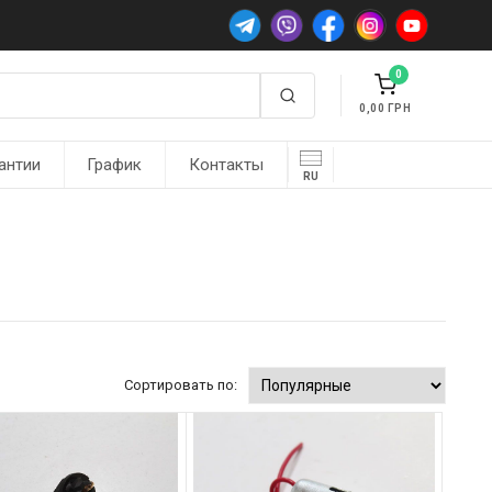
0
0,00
антии
График
Контакты
RU
Сортировать по: