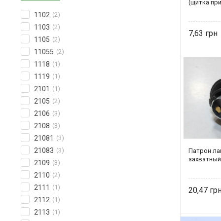
(щитка пр
1102
(2)
1103
(2)
7,63
1105
(2)
11055
(2)
1118
(1)
1119
(1)
2101
(1)
2105
(2)
2106
(3)
2108
(3)
21081
(3)
21083
(3)
Патрон ла
захватный
2109
(3)
2110
(2)
2111
(1)
20,47
2112
(1)
2113
(1)