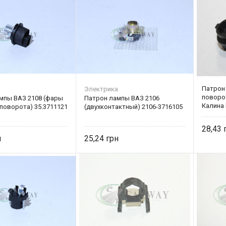
Патрон
а
Электрика
поворо
мпы ВАЗ 2108 (фары
Патрон лампы ВАЗ 2106
Калина 
 поворота) 35.3711121
(двухконтактный) 2106-3716105
Mercede
28,43
25,24