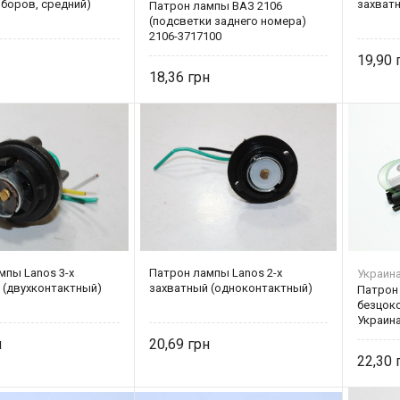
иборов, средний)
захват
Патрон лампы ВАЗ 2106
(подсветки заднего номера)
2106-3717100
19,90
18,36
мпы Lanos 3-х
Патрон лампы Lanos 2-х
Украин
 (двухконтактный)
захватный (одноконтактный)
Патрон
безцок
Украин
20,69
22,30