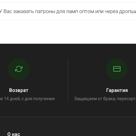
 Вас заказать патроны для ламп оптом или через дропш
Возврат
Гарантия
е 14 дней, с дня получения
Защищаем от брака, пересорт
О нас