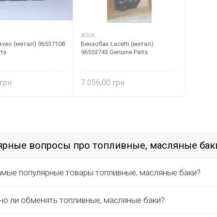
ASIA
Aveo (метал) 96537108
Бензобак Lacetti (метал)
rts
96553743 Genuine Parts
7 056,00
ярные вопросы про топливные, масляные бак
амые популярные товары топливные, масляные баки?
о ли обменять топливные, масляные баки?