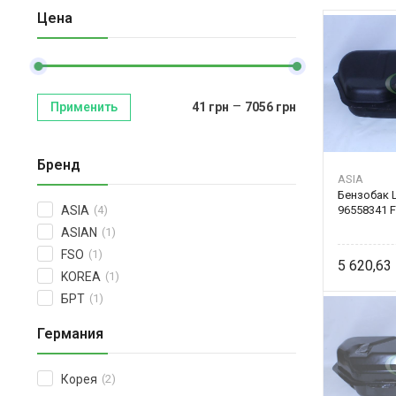
Цена
–
Применить
41
грн
7056
грн
Бренд
ASIA
Бензобак 
96558341 
ASIA
(4)
ASIAN
(1)
FSO
(1)
5 620,63
KOREA
(1)
БРТ
(1)
Германия
Корея
(2)