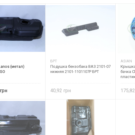
БРТ
ASIAN
Lanos (метал)
Подушка бензобака ВАЗ 2101-07
Крышка
FSO
нижняя 2101-1101107Р БРТ
бачка C
пластик
40,92
175,8