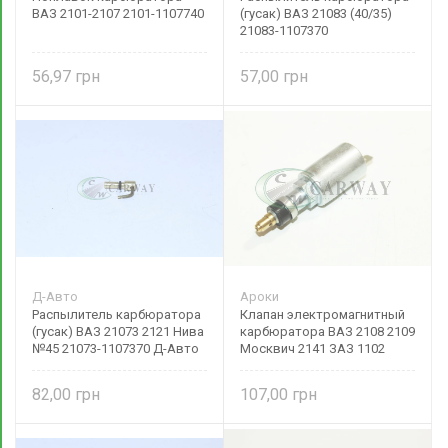
ВАЗ 2101-2107 2101-1107740
(гусак) ВАЗ 21083 (40/35)
21083-1107370
56,97
57,00
Д-Авто
Ароки
Распылитель карбюратора
Клапан электромагнитный
(гусак) ВАЗ 21073 2121 Нива
карбюратора ВАЗ 2108 2109
№45 21073-1107370 Д-Авто
Москвич 2141 ЗАЗ 1102
2108-1107420 Ароки
82,00
107,00