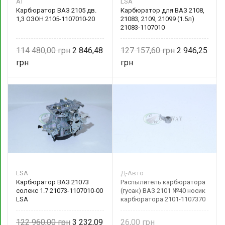
AT
LSA
Карбюратор ВАЗ 2105 дв.
Карбюратор для ВАЗ 2108,
1,3 ОЗОН 2105-1107010-20
21083, 2109, 21099 (1.5л)
21083-1107010
114 480,00
2 846,48
127 157,60
2 946,25
LSA
Д-Авто
Карбюратор ВАЗ 21073
Распылитель карбюратора
солекс 1.7 21073-1107010-00
(гусак) ВАЗ 2101 №40 носик
LSA
карбюратора 2101-1107370
122 960,00
3 232,09
26,00