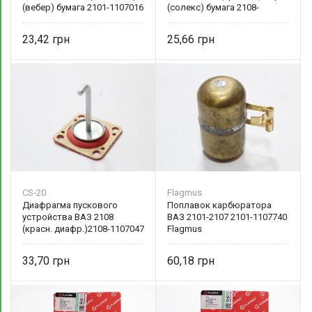
(вебер) бумага 2101-1107016
(солекс) бумага 2108-
1107606 Украина
23,42
25,66
CS-20
Flagmus
Диафрагма пускового
Поплавок карбюратора
устройства ВАЗ 2108
ВАЗ 2101-2107 2101-1107740
(красн. диафр.)2108-1107047
Flagmus
33,70
60,18