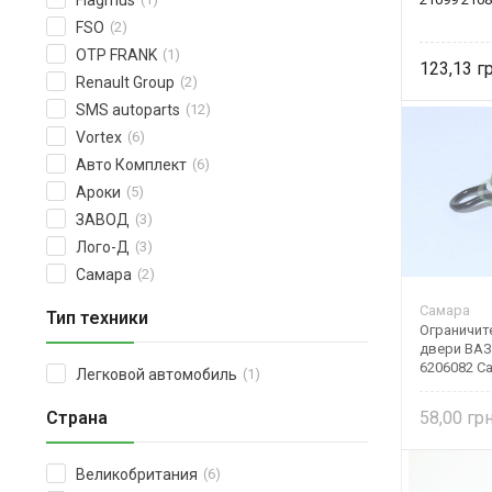
Flagmus
FSO
(2)
OTP FRANK
(1)
123,13
Renault Group
(2)
SMS autoparts
(12)
Vortex
(6)
Авто Комплект
(6)
Ароки
(5)
ЗАВОД
(3)
Лого-Д
(3)
Самара
(2)
Самара
Тип техники
Ограничит
двери ВАЗ 
6206082 С
Легковой автомобиль
(1)
58,00
Страна
Великобритания
(6)