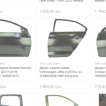
Opel Vivaro 7700312372 Renault
Master I
(Original)
1 200,00
1 794
rts
SMS autoparts
SMS aut
едняя правая Hyundai
Дверь задняя левая
Дверь п
F (2017-2019)
Volkswagen Jetta 6 (2010-н. в.)
Sonata 
г 76004C1010
5C6833055A SMS autoparts
760033
5 885,00
7 034