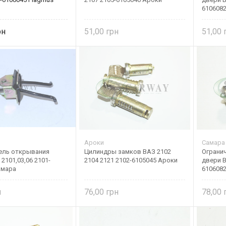
610608
51,00
51,00
Ароки
Самара
ель открывания
Цилиндры замков ВАЗ 2102
Ограни
2101,03,06 2101-
2104 2121 2102-6105045 Ароки
двери В
амара
610608
76,00
78,00