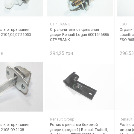
OTP FRANK
FSO
ель открывания
Ограничитель открывания
Ограни
2104,05,07 21050-
двери Renault Logan 6001546886
Lacetti
0
OTP FRANK
FSO 96
294,25
296,5
Renault Group
Renault
ель открывания
Ролик с рычагом боковой
Ролик 
2108-09 2108-
двери (средний) Renault Trafic II,
двери (