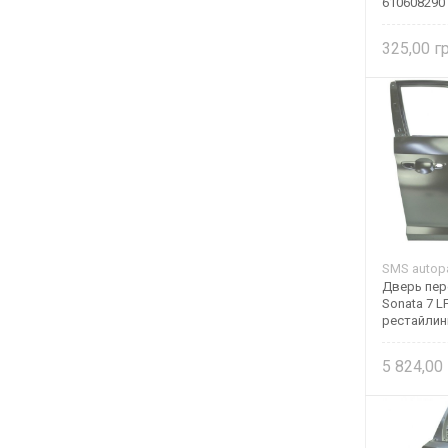
610608290
325,00
SMS autopa
Дверь пер
Sonata 7 L
рестайлин
5 824,00