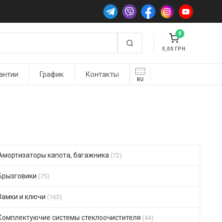
0
0,00
антии
График
Контакты
RU
Амортизаторы капота, багажника
(72)
Брызговики
(75)
Замки и ключи
(163)
Комплектуючие системы стеклоочистителя
(44)