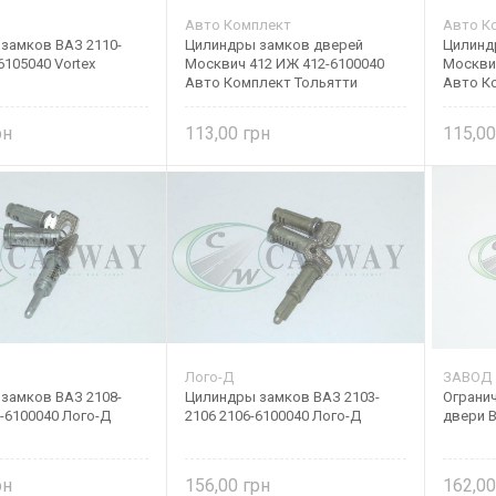
Авто Комплект
Авто К
замков ВАЗ 2110-
Цилиндры замков дверей
Цилинд
6105040 Vortex
Москвич 412 ИЖ 412-6100040
Москвич
Авто Комплект Тольятти
Авто К
113,00
115,0
Лого-Д
ЗАВОД
замков ВАЗ 2108-
Цилиндры замков ВАЗ 2103-
Ограни
-6100040 Лого-Д
2106 2106-6100040 Лого-Д
двери В
156,00
162,0