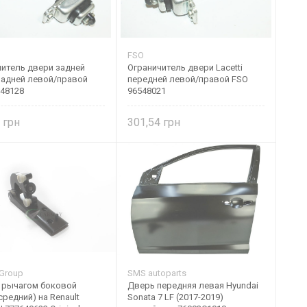
FSO
читель двери задней
Ограничитель двери Lacetti
 задней левой/правой
передней левой/правой FSO
548128
96548021
3
301,54
 Group
SMS autoparts
с рычагом боковой
Дверь передняя левая Hyundai
средний) на Renault
Sonata 7 LF (2017-2019)