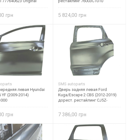
II 777640623 Original
рестайлинг 76003C1010
,00
5 824,00
oparts
SMS autoparts
ередняя левая Hyundai
Дверь задняя левая Ford
6 YF (2009-2014)
Kuga/Escape 2 CBS (2012-2019)
S000
дорест. рестайлинг CJ5Z-
7824631-A SMS autoparts
,00
7 386,00