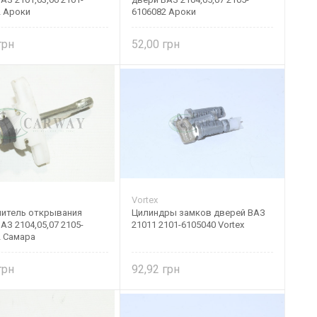
2 Ароки
6106082 Ароки
52,00
Vortex
читель открывания
Цилиндры замков дверей ВАЗ
АЗ 2104,05,07 2105-
21011 2101-6105040 Vortex
2 Самара
92,92