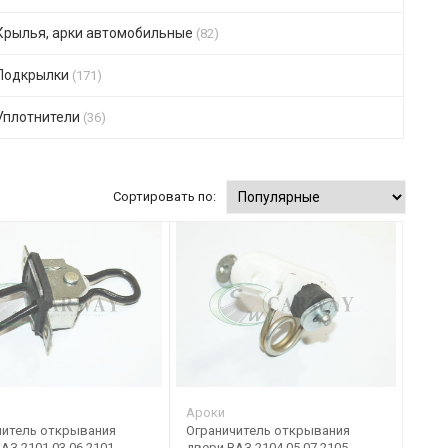
Крылья, арки автомобильные
(82)
Подкрылки
(171)
Уплотнители
(36)
Сортировать по:
Ароки
читель открывания
Ограничитель открывания
АЗ 2101,03,06 2101-
двери ВАЗ 2104,05,07 2105-