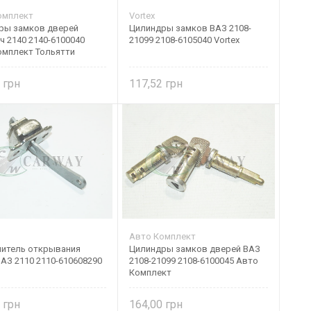
омплект
Vortex
ры замков дверей
Цилиндры замков ВАЗ 2108-
 2140 2140-6100040
21099 2108-6105040 Vortex
омплект Тольятти
0
117,52
Авто Комплект
читель открывания
Цилиндры замков дверей ВАЗ
АЗ 2110 2110-610608290
2108-21099 2108-6100045 Авто
Комплект
0
164,00