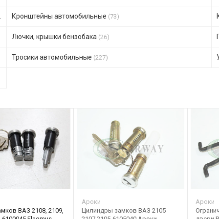
Кронштейны автомобильные
(73)
Лючки, крышки бензобака
(26)
Тросики автомобильные
(227)
Ароки
Ароки
мков ВАЗ 2108, 2109,
Цилиндры замков ВАЗ 2105
Ограни
-6100045 Flagmus
2107 2105-6105040 Ароки
двери В