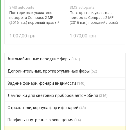
SMS autoparts
SMS autoparts
Повторитель указателя
Повторитель указателя
поворота Compass 2 MP
поворота Compass 2 MP
(2016-н.в.) передний правый
(2016-н.в.) передний левый
55112720AA SMS autoparts
55112721AB SMS autoparts
1 007,00
1 070,00
Автомобильные передние фары
(143)
Дополнительные, противотуманные фары
(52)
Задние фонари, фонари видимости
(140)
Лампочки для световых приборов автомобиля
(316)
Отражатели, корпуса фар и фонарей
(48)
Плафоны внутреннего освещения
(14)