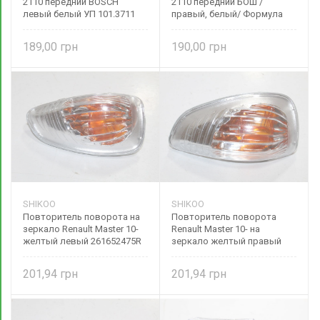
2110 передний BOSCH
2110 передний БОШ /
левый белый УП 101.3711
правый, белый/ Формула
Формула Света
Света
189,00
190,00
SHIKOO
SHIKOO
Повторитель поворота на
Повторитель поворота
зеркало Renault Master 10-
Renault Master 10- на
желтый левый 261652475R
зеркало желтый правый
SHIKOO
261609635R SHIKOO
201,94
201,94