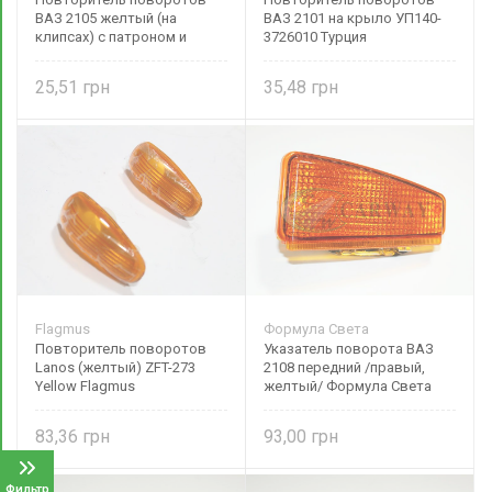
ВАЗ 2105 желтый (на
ВАЗ 2101 на крыло УП140-
клипсах) с патроном и
3726010 Турция
прокладкой 2105-3726010
25,51
35,48
Flagmus
Формула Света
Повторитель поворотов
Указатель поворота ВАЗ
Lanos (желтый) ZFT-273
2108 передний /правый,
Yellow Flagmus
желтый/ Формула Света
83,36
93,00
Фильтр