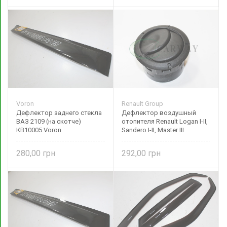
Voron
Renault Group
Дефлектор заднего стекла
Дефлектор воздушный
ВАЗ 2109 (на скотче)
отопителя Renault Logan I-II,
КВ10005 Voron
Sandero I-II, Master III
687606360R Original
280,00
292,00