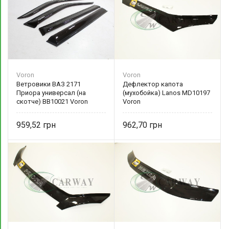
Voron
Voron
Ветровики ВАЗ 2171
Дефлектор капота
Приора универсал (на
(мухобойка) Lanos MD10197
скотче) ВВ10021 Voron
Voron
(ТОЛЬКО САМОВЫВОЗ)
959,52
962,70