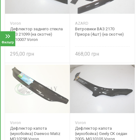
Voron
AZARD
Дефлектор заднего стекла
Ветровики ВАЗ 2170
ВАЗ 21099 (на скотче)
Приора (4шт) (на скотче)
КВ10007 Voron
Фильтр
295,00
468,00
Voron
Voron
Дефлектор капота
Дефлектор капота
(мухобойка) Daewoo Matiz
(мухобойка) Geely CK седан
MD10298 Voron
2005- MG10105 Voron