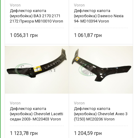
Voron
Voron
Дефлектор капота
Дефлектор капота
(мухобойка) ВАЗ 2170 2171
(мухобойка) Daewoo Nexia
2172 Приора МВ10010 Voron
94- MD10394 Voron
1 056,31
1 061,87
Voron
Voron
Дефлектор капота
Дефлектор капота
(мухобойка) Chevrolet Lacetti
(мухобойка) Chevrolet Aveo 3
седан 2003- MC20403 Voron
(T250) MC20206 Voron
1 123,78
1 204,59