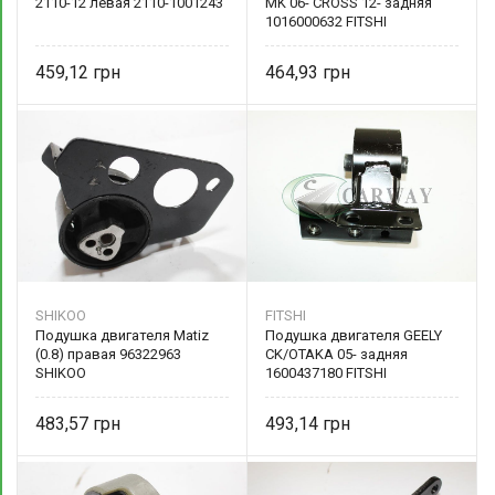
2110-12 левая 2110-1001243
MK 06- CROSS 12- задняя
1016000632 FITSHI
459,12
464,93
SHIKOO
FITSHI
Подушка двигателя Matiz
Подушка двигателя GEELY
(0.8) правая 96322963
CK/OTAKA 05- задняя
SHIKOO
1600437180 FITSHI
483,57
493,14