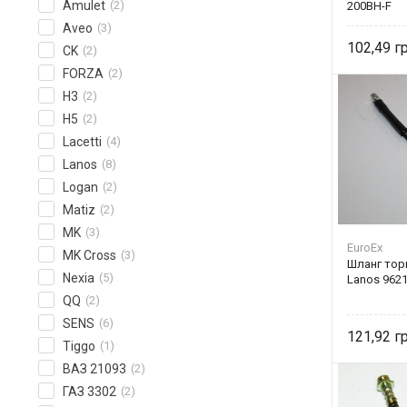
Amulet
(2)
200BH-F
Aveo
(3)
102,49
CK
(2)
FORZA
(2)
H3
(2)
H5
(2)
Lacetti
(4)
Lanos
(8)
Logan
(2)
Matiz
(2)
MK
(3)
EuroEx
MK Cross
(3)
Шланг тор
Nexia
(5)
Lanos 962
QQ
(2)
SENS
(6)
121,92
Tiggo
(1)
ВАЗ 21093
(2)
ГАЗ 3302
(2)