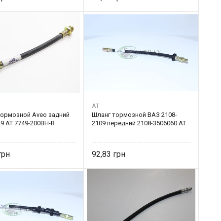
AT
тормозной Aveo задний
Шланг тормозной ВАЗ 2108-
9 AT 7749-200BH-R
2109 передний 2108-3506060 AT
92,83