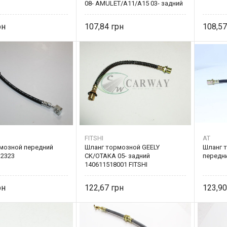
08- AMULET/A11/A15 03- задний
FT 3748-37BC FITSHI
107,84
108,5
FITSHI
AT
мозной передний
Шланг тормозной GEELY
Шланг 
12323
CK/OTAKA 05- задний
передни
140611518001 FITSHI
122,67
123,9