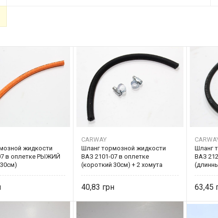
CARWAY
CARWA
мозной жидкости
Шланг тормозной жидкости
Шланг 
07 в оплетке РЫЖИЙ
ВАЗ 2101-07 в оплетке
ВАЗ 212
 30см)
(короткий 30см) + 2 хомута
(длинны
CARWA
40,83
63,45