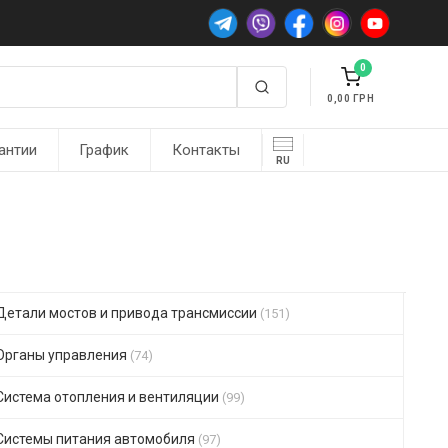
0
0,00
антии
График
Контакты
RU
Детали мостов и привода трансмиссии
(151)
Органы управления
(74)
Система отопления и вентиляции
(99)
Системы питания автомобиля
(97)