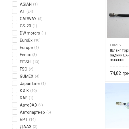
ASIAN
(1)
AT
(24)
CARWAY
(5)
CS-20
(1)
DW motors
(3)
EuroEx
(10)
EuroEx
Europe
(1)
Шланг тор
Fenox
(3)
задний EX-
3506085
FITSHI
(13)
FSO
(2)
74,82
GUMEX
(4)
Japan Line
(1)
K & K
(10)
RAF
(1)
АвтоЗАЗ
(2)
Автопартнер
(5)
БРТ
(14)
ДААЗ
(2)