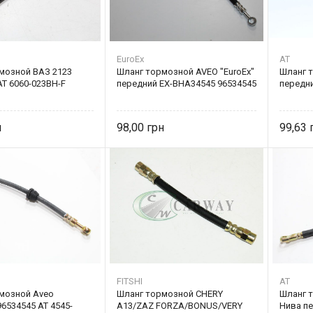
EuroEx
AT
мозной ВАЗ 2123
Шланг тормозной AVEO "EuroEx"
Шланг 
AT 6060-023BH-F
передний EX-BHA34545 96534545
передни
98,00
99,63
FITSHI
AT
мозной Aveo
Шланг тормозной CHERY
Шланг 
6534545 AT 4545-
A13/ZAZ FORZA/BONUS/VERY
Нива п