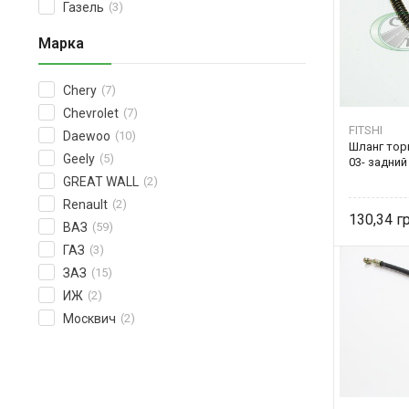
Газель
(3)
Марка
Chery
(7)
Chevrolet
(7)
FITSHI
Daewoo
(10)
Шланг тор
Geely
(5)
03- задний
GREAT WALL
(2)
Renault
(2)
130,34
ВАЗ
(59)
ГАЗ
(3)
ЗАЗ
(15)
ИЖ
(2)
Москвич
(2)