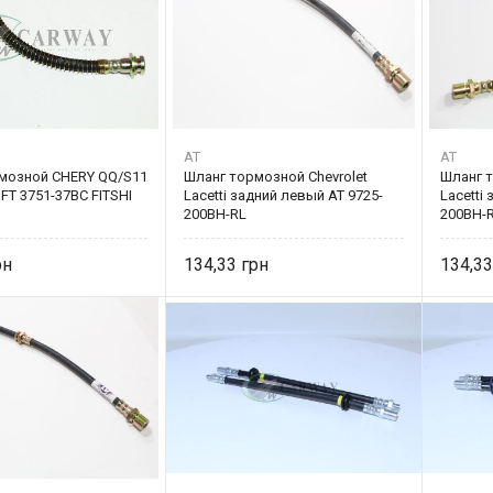
AT
AT
мозной CHERY QQ/S11
Шланг тормозной Chevrolet
Шланг т
 FT 3751-37BC FITSHI
Lacetti задний левый AT 9725-
Lacetti
200BH-RL
200BH-
134,33
134,3