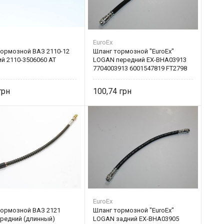
EuroEx
тормозной ВАЗ 2110-12
Шланг тормозной "EuroEx"
й 2110-3506060 AT
LOGAN передний EX-BHA03913
7704003913 6001547819 FT2798
100,74
EuroEx
тормозной ВАЗ 2121
Шланг тормозной "EuroEx"
ередний (длинный)
LOGAN задний EX-BHA03905