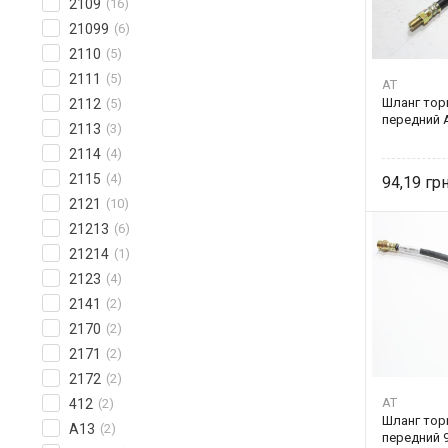
2109
(16)
21099
(6)
2110
(5)
2111
(5)
AT
Шланг тор
2112
(5)
передний 
2113
(3)
2114
(4)
2115
(4)
94,19
2121
(10)
21213
(6)
21214
(1)
2123
(4)
2141
(2)
2170
(2)
2171
(2)
2172
(2)
AT
412
(2)
Шланг тор
A13
(2)
передний 9