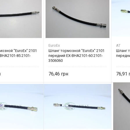
EuroEx
AT
мозной "EuroEx" 2101
Шланг тормозной "EuroEx" 2101
Шланг 
BHA2101-85 2101-
передний EX-BHA2101-60 2101-
передни
3506060
76,46
76,91