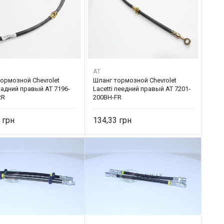
AT
ормозной Chevrolet
Шланг тормозной Chevrolet
 задний правый AT 7196-
Lacetti пеедний правый AT 7201-
RR
200BH-FR
3
134,33