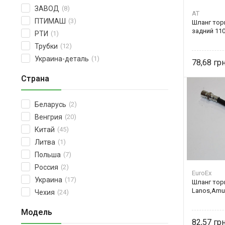
ЗАВОД
(8)
AT
ПТИМАШ
(3)
Шланг тор
задний 110
РТИ
(1)
Трубки
(12)
Украина-деталь
(1)
78,68
Страна
Беларусь
(2)
Венгрия
(20)
Китай
(45)
Литва
(1)
Польша
(7)
Россия
(2)
EuroEx
Украина
(17)
Шланг тор
Lanos,Amul
Чехия
(24)
Модель
82,57