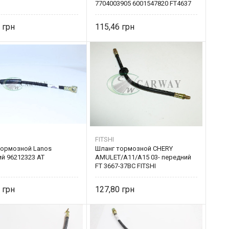
7704003905 6001547820 FT4637
7
115,46
FITSHI
тормозной Lanos
Шланг тормозной CHERY
й 96212323 AT
AMULET/A11/A15 03- передний
FT 3667-37BC FITSHI
0
127,80