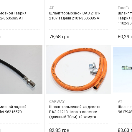
AT
EuroEx
мозной Таврия
Шланг тормозной ВАЗ 2101-
Шланг т
2-3506085 AT
2107 задний 2101-3506085 AT
Таврия
1102-35
78,68
80,29
CARWAY
AT
мозной задний
Шланг тормозной жидкости
Шланг 
et 96215570
ВАЗ 21213 Нива в оплетке
9617948
(длинный 70см) +2 хомута
82,85
83,63