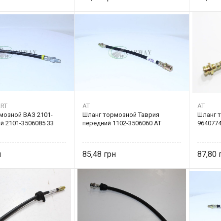
RT
AT
AT
мозной ВАЗ 2101-
Шланг тормозной Таврия
Шланг 
й 2101-3506085 33
передний 1102-3506060 AT
9640774
85,48
87,80