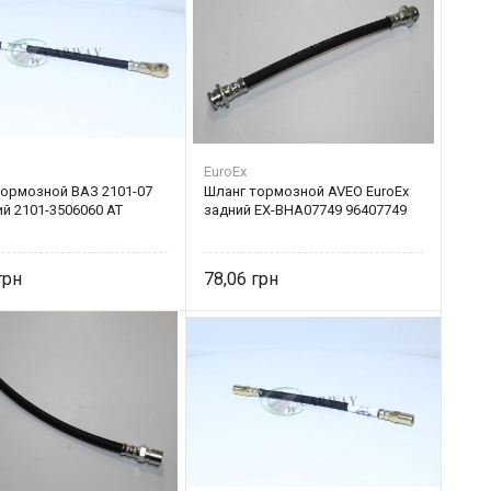
EuroEx
тормозной ВАЗ 2101-07
Шланг тормозной AVEO EuroEx
й 2101-3506060 AT
задний EX-BHA07749 96407749
78,06