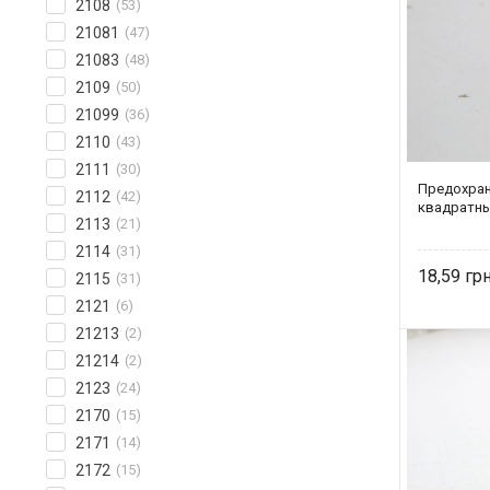
2108
(53)
21081
(47)
21083
(48)
2109
(50)
21099
(36)
2110
(43)
2111
(30)
Предохран
2112
(42)
квадратны
2113
(21)
2114
(31)
18,59
2115
(31)
2121
(6)
21213
(2)
21214
(2)
2123
(24)
2170
(15)
2171
(14)
2172
(15)