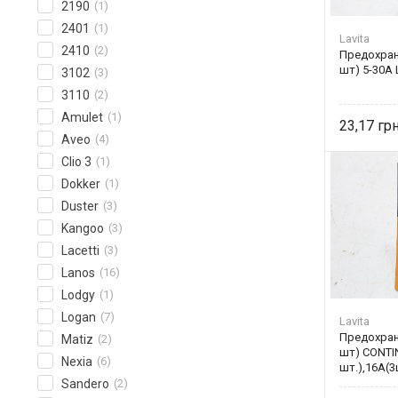
2190
(1)
2401
(1)
Lavita
2410
(2)
Предохрани
шт) 5-30А 
3102
(3)
3110
(2)
Amulet
(1)
23,17
Aveo
(4)
Clio 3
(1)
Dokker
(1)
Duster
(3)
Kangoo
(3)
Lacetti
(3)
Lanos
(16)
Lodgy
(1)
Logan
(7)
Lavita
Предохран
Matiz
(2)
шт) CONTI
Nexia
(6)
шт.),16А(3
Sandero
(2)