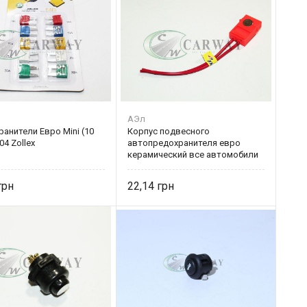
АЭл
анители Евро Mini (10
Корпус подвесного
04 Zollex
автопредохранителя евро
керамический все автомобили
10585-АЭ Авто-Электрика
22,14