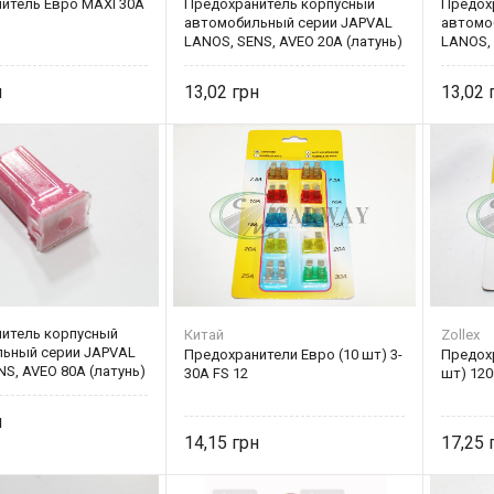
итель Eвро MAXI 30A
Предохранитель корпусный
Предох
автомобильный серии JAPVAL
автомо
LANOS, SENS, AVEO 20A (латунь)
LANOS, 
13,02
13,02
итель корпусный
Китай
Zollex
ьный серии JAPVAL
Предохранители Евро (10 шт) 3-
Предох
S, AVEO 80A (латунь)
30А FS 12
шт) 120
14,15
17,25