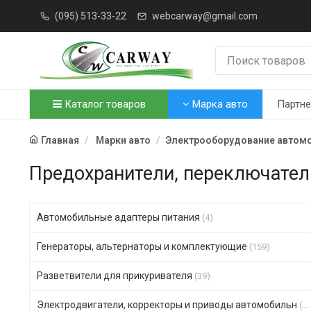
(095) 513-33-22
webcarway@gmail.com
Каталог товаров
Марка авто
Партн
Главная
Марки авто
Электрооборудование автом
Предохранители, переключател
Автомобильные адаптеры питания
(4)
Генераторы, альтернаторы и комплектующие
(159)
Разветвители для прикуривателя
(39)
Электродвигатели, корректоры и приводы автомобильн
(123)