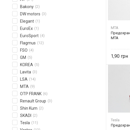
Bakony
(2)
DW motors
(3)
Elegant
(1)
MTA
EuroEx
(1)
Предохран
EuroSport
(4)
MTA
Flagmus
(12)
FSO
(4)
1,90
GM
(5)
KOREA
(5)
Lavita
(3)
LSA
(14)
MTA
(9)
OTP FRANK
(6)
Renault Group
(3)
Shin Kum
(2)
SKADI
(2)
Tesla
Tesla
(11)
Предохран
(12)