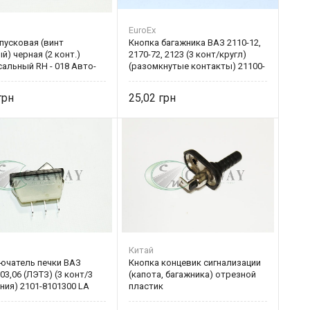
EuroEx
пусковая (винт
Кнопка багажника ВАЗ 2110-12,
й) черная (2 конт.)
2170-72, 2123 (3 конт/кругл)
альный RH - 018 Авто-
(разомкнутые контакты) 21100-
ика
3710620-00
25,02
Китай
ючатель печки ВАЗ
Кнопка концевик сигнализации
,03,06 (ЛЭТЗ) (3 конт/3
(капота, багажника) отрезной
ия) 2101-8101300 LA
пластик
01300