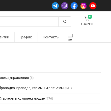
0
0,00
антии
График
Контакты
RU
Блоки управления
(5)
Проводка, провода, клеммы и разъемы
(343)
Стартеры и комплектующие
(176)