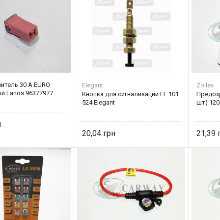
итель 30 А EURO
Elegant
Zollex
й Lanos 96377977
Кнопка для сигнализации EL 101
Предохр
524 Elegant
шт) 120
20,04
21,39