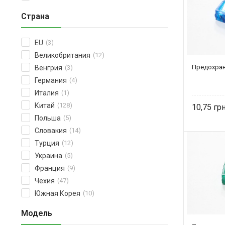
Страна
EU
(3)
Великобритания
(12)
Предохран
Венгрия
(3)
Германия
(4)
Италия
(1)
Китай
(128)
10,75
Польша
(5)
Словакия
(14)
Турция
(12)
Украина
(5)
Франция
(9)
Чехия
(47)
Южная Корея
(10)
Модель