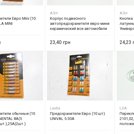
АЭл
АЭл
тели Евро Mini (10
Корпус подвесного
Кнопка 
LA MINI
автопредохранителя евро-мини
латунны
керамический все автомобили
Универс
10587-АЭ Авто-Электрика
Электр
23,40
24,23
Lavita
LSA
ители обычные (10
Предохранители Евро (10 шт)
Перекл
NENTAL 8А(5
UNIVAL 5-30А
2101,02
шт.),25А(2шт.)
положен
2101-81