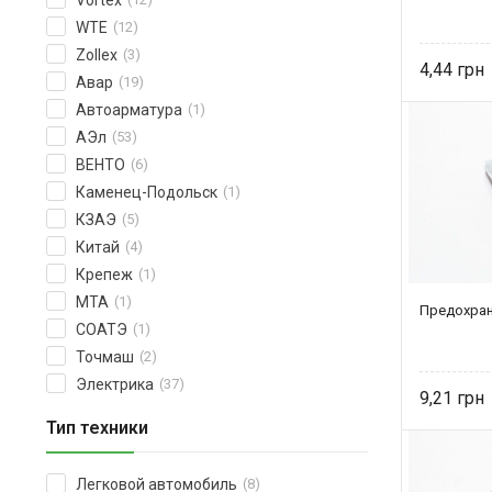
Vortex
WTE
(12)
Zollex
(3)
4,44
Авар
(19)
Автоарматура
(1)
АЭл
(53)
ВЕНТО
(6)
Каменец-Подольск
(1)
КЗАЭ
(5)
Китай
(4)
Крепеж
(1)
МТА
(1)
Предохран
СОАТЭ
(1)
Точмаш
(2)
Электрика
(37)
9,21
Тип техники
Легковой автомобиль
(8)