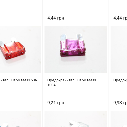
4,44
4,44
итель Eвро MAXI 50A
Предохранитель Eвро MAXI
Предох
100A
9,21
9,98