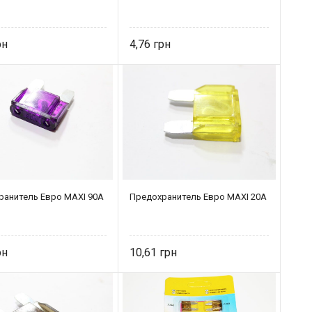
4,76
ранитель Eвро MAXI 90A
Предохранитель Eвро MAXI 20A
10,61