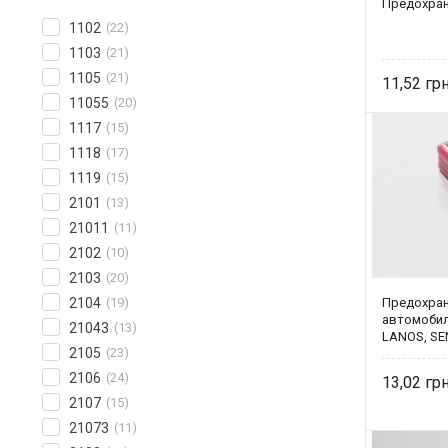
Предохран
1102
(22)
1103
(21)
1105
(21)
11,52
11055
(20)
1117
(15)
1118
(17)
1119
(15)
2101
(13)
21011
(11)
2102
(10)
2103
(20)
2104
(19)
Предохран
автомобил
21043
(13)
LANOS, SEN
2105
(23)
2106
(24)
13,02
2107
(15)
21073
(11)