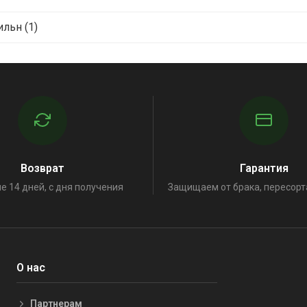
льн (1)
Возврат
Гарантия
е 14 дней, с дня получения
Защищаем от брака, пересорт
О нас
Партнерам