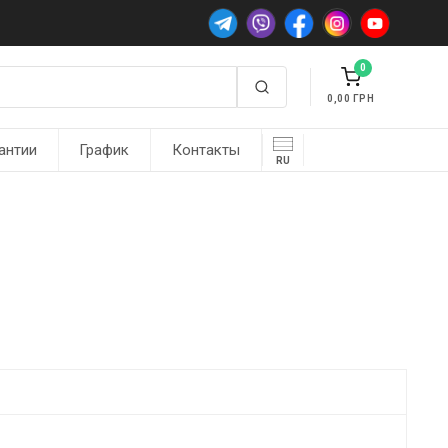
0
0,00
антии
График
Контакты
RU