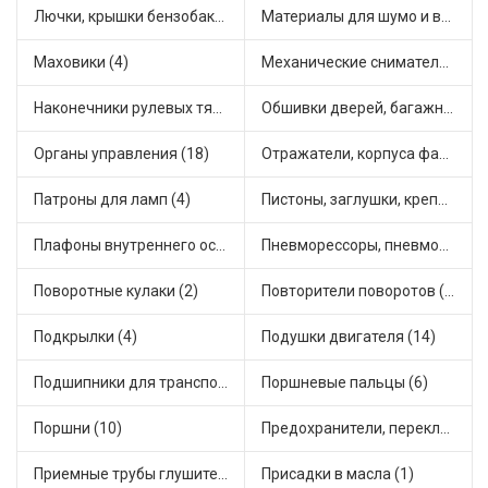
Лючки, крышки бензобака (6)
Материалы для шумо и виброизоляции (1)
Маховики (4)
Механические сниматели (1)
Наконечники рулевых тяг (30)
Обшивки дверей, багажника, потолков, накладки салона (29)
Органы управления (18)
Отражатели, корпуса фар и фонарей (1)
Патроны для ламп (4)
Пистоны, заглушки, крепежные элементы (9)
Плафоны внутреннего освещения (1)
Пневморессоры, пневмоподушки (1)
Поворотные кулаки (2)
Повторители поворотов (6)
Подкрылки (4)
Подушки двигателя (14)
Подшипники для транспорта (43)
Поршневые пальцы (6)
Поршни (10)
Предохранители, переключатели, кнопки автомобильные (25)
Приемные трубы глушителя (4)
Присадки в масла (1)