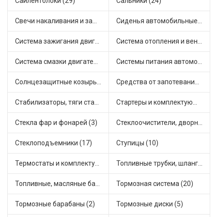
Сайлентблоки (29)
Сальники (24)
Свечи накаливания и зажигания (30)
Сиденья автомобильные (1)
Система зажигания двигателя (3)
Система отопления и вентиляции (11)
Система смазки двигателя (17)
Системы питания автомобиля (18)
Солнцезащитные козырьки для салона автомобиля (3)
Средства от запотевания и размораживатели стекла (1)
Стабилизаторы, тяги стабилизатора, стойки стабилиз (3)
Стартеры и комплектующие (38)
Стекла фар и фонарей (3)
Стеклоочистители, дворники (1)
Стеклоподъемники (17)
Ступицы (10)
Термостаты и комплектующие системы охлаждения (46)
Топливные трубки, шланги, магистрали и рампы (3)
Топливные, масляные баки (1)
Тормозная система (20)
Тормозные барабаны (2)
Тормозные диски (5)