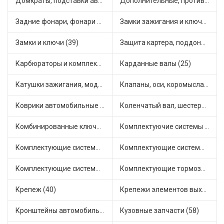
Домкраты, подставки автомобильные (1)
Дополнительные, противотуманные фары (2)
Задние фонари, фонари видимости (2)
Замки зажигания и ключи (11)
Замки и ключи (39)
Защита картера, поддона, КПП (2)
Карбюраторы и комплектующие (21)
Карданные валы (25)
Катушки зажигания, модули зажигания (3)
Клапаны, оси, коромысла (14)
Коврики автомобильные (5)
Коленчатый вал, шестерни коленчатого вала (9)
Комбинированные ключи (3)
Комплектуючие системы стеклоочистителя (9)
Комплектующие системы выпуска отработавших газов (9)
Комплектующие системы отопления (22)
Комплектующие системы питания (10)
Комплектующие тормозной системы (22)
Крепеж (40)
Крепежи элементов выхлопной системы (5)
Кронштейны автомобильные (4)
Кузовные запчасти (58)