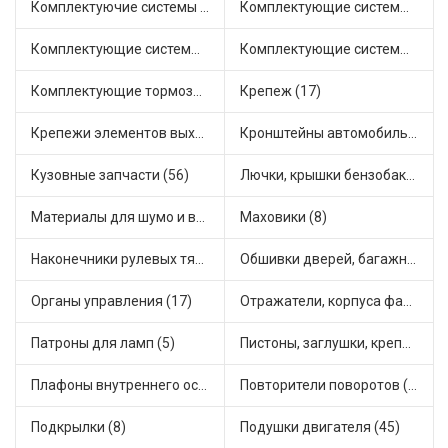
Комплектуючие системы стеклоочистителя (11)
Комплектующие системы выпуска отработавших газов (23)
Комплектующие системы отопления (37)
Комплектующие системы питания (26)
Комплектующие тормозной системы (16)
Крепеж (17)
Крепежи элементов выхлопной системы (7)
Кронштейны автомобильные (13)
Кузовные запчасти (56)
Лючки, крышки бензобака (3)
Материалы для шумо и виброизоляции (1)
Маховики (8)
Наконечники рулевых тяг (36)
Обшивки дверей, багажника, потолков, накладки салона (5)
Органы управления (17)
Отражатели, корпуса фар и фонарей (1)
Патроны для ламп (5)
Пистоны, заглушки, крепежные элементы (8)
Плафоны внутреннего освещения (1)
Повторители поворотов (12)
Подкрылки (8)
Подушки двигателя (45)