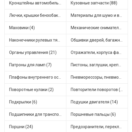
Кронштейны автомобильные (4)
Кузовные запчасти (88)
Лючки, крышки бензобака (6)
Материалы для шумо и виброизоляции (1)
Маховики (4)
Механические сниматели (1)
Наконечники рулевых тяг (33)
Обшивки дверей, багажника, потолков, накладки салона (36)
Органы управления (21)
Отражатели, корпуса фар и фонарей (1)
Патроны для ламп (7)
Пистоны, заглушки, крепежные элементы (13)
Плафоны внутреннего освещения (1)
Пневморессоры, пневмоподушки (1)
Поворотные кулаки (2)
Повторители поворотов (10)
Подкрылки (6)
Подушки двигателя (14)
Подшипники для транспорта (54)
Поршневые пальцы (6)
Поршни (24)
Предохранители, переключатели, кнопки автомобильные (42)