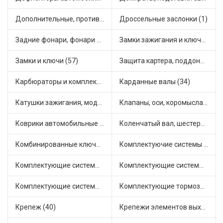
Дополнительные, противотуманные фары (2)
Дроссельные заслонки (1)
Задние фонари, фонари видимости (7)
Замки зажигания и ключи (11)
Замки и ключи (57)
Защита картера, поддона, КПП (3)
Карбюраторы и комплектующие (39)
Карданные валы (34)
Катушки зажигания, модули зажигания (3)
Клапаны, оси, коромысла (14)
Коврики автомобильные (7)
Коленчатый вал, шестерни коленчатого вала (9)
Комбинированные ключи (3)
Комплектуючие системы стеклоочистителя (9)
Комплектующие системы выпуска отработавших газов (10)
Комплектующие системы отопления (25)
Комплектующие системы питания (12)
Комплектующие тормозной системы (26)
Крепеж (40)
Крепежи элементов выхлопной системы (6)