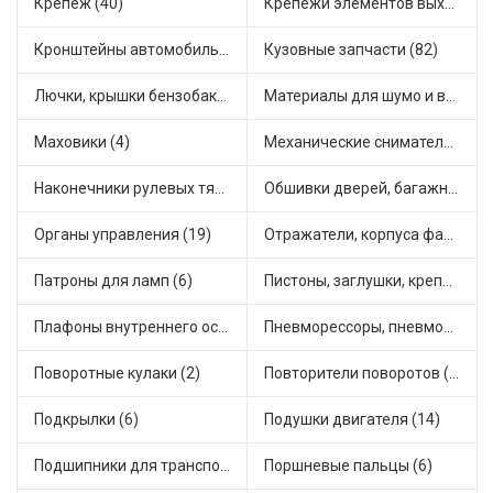
Крепеж (40)
Крепежи элементов выхлопной системы (5)
Кронштейны автомобильные (4)
Кузовные запчасти (82)
Лючки, крышки бензобака (6)
Материалы для шумо и виброизоляции (1)
Маховики (4)
Механические сниматели (1)
Наконечники рулевых тяг (30)
Обшивки дверей, багажника, потолков, накладки салона (36)
Органы управления (19)
Отражатели, корпуса фар и фонарей (1)
Патроны для ламп (6)
Пистоны, заглушки, крепежные элементы (12)
Плафоны внутреннего освещения (1)
Пневморессоры, пневмоподушки (1)
Поворотные кулаки (2)
Повторители поворотов (10)
Подкрылки (6)
Подушки двигателя (14)
Подшипники для транспорта (43)
Поршневые пальцы (6)