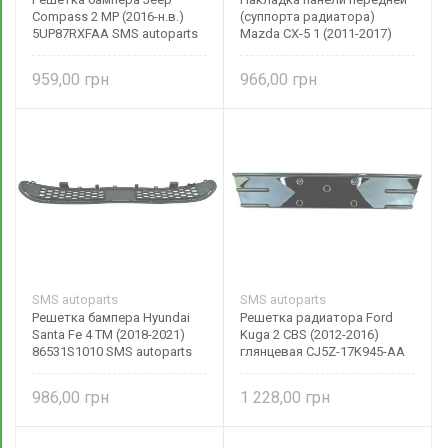
Compass 2 MP (2016-н.в.)
(суппорта радиатора)
5UP87RXFAA SMS autoparts
Mazda CX-5 1 (2011-2017)
верхняя KD5353150A,
KD5353150B
959,00
966,00
SMS autoparts
SMS autoparts
Решетка бампера Hyundai
Решетка радиатора Ford
Santa Fe 4 TM (2018-2021)
Kuga 2 CBS (2012-2016)
86531S1010 SMS autoparts
глянцевая CJ5Z-17K945-AA
SMS autoparts
986,00
1 228,00