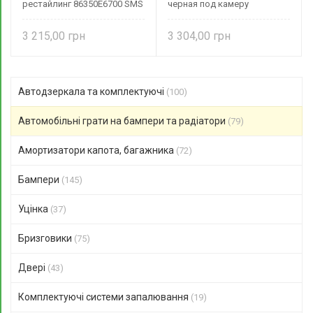
рестайлинг 86350E6700 SMS
черная под камеру
autoparts
86350S1110 SMS autoparts
3 215,00
3 304,00
Автодзеркала та комплектуючі
(100)
Автомобільні грати на бампери та радіатори
(79)
Амортизатори капота, багажника
(72)
Бампери
(145)
Уцінка
(37)
Бризговики
(75)
Двері
(43)
Комплектуючі системи запалювання
(19)