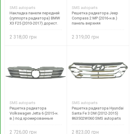
SMS autoparts
SMS autoparts
Накладка панели передней
Решетка радиатора Jeep
(суппорта радиатора) BMW
Compass 2 MP (2016-н.в.)
X3 F25 (2010-2017) дорест.
панель верхняя
рест. верхняя Тайвань
6BA20TZZAB ТАЙВАНЬ
51647210501
2 318,00
2 319,00
SMS autoparts
SMS autoparts
Решетка радиатора
Решетка радиатора Hyundai
Volkswagen Jetta 6 (2015-н.
Santa Fe 3 DM (2012-2015)
в.) под хромированные
863502W060 SMS autoparts
накл. 5C6853651AJZLL SMS
autoparts
2 726,00
2 823,00