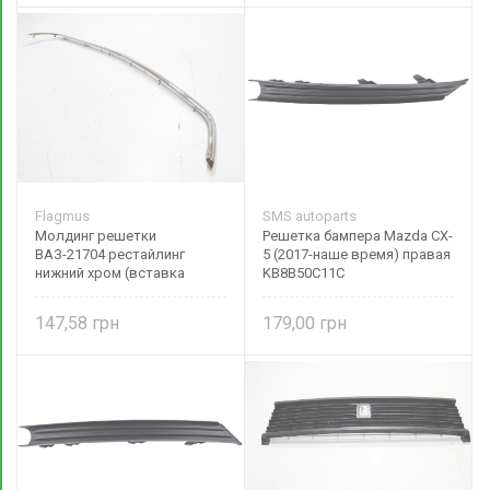
Flagmus
SMS autoparts
Молдинг решетки
Решетка бампера Mazda CX-
ВАЗ-21704 рестайлинг
5 (2017-наше время) правая
нижний хром (вставка
KB8B50C11C
бампера) FL-21704-2803242
FLAGMUS
147,58
179,00