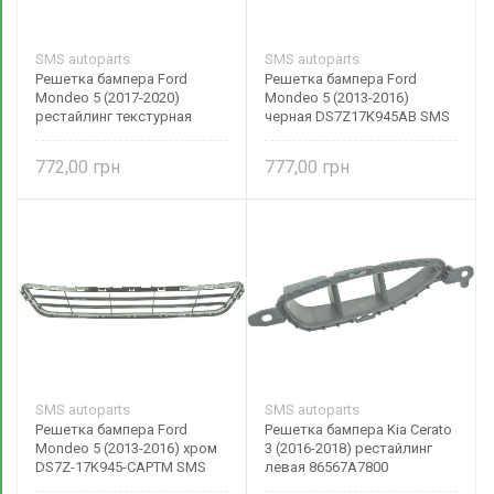
SMS autoparts
SMS autoparts
Решетка бампера Ford
Решетка бампера Ford
Mondeo 5 (2017-2020)
Mondeo 5 (2013-2016)
рестайлинг текстурная
черная DS7Z17K945AB SMS
черная KS7Z17B968BA SMS
autoparts
autoparts
772,00
777,00
SMS autoparts
SMS autoparts
Решетка бампера Ford
Решетка бампера Kia Cerato
Mondeo 5 (2013-2016) хром
3 (2016-2018) рестайлинг
DS7Z-17K945-CAPTM SMS
левая 86567A7800
autoparts