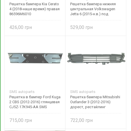
Решетка бампера Kia Cerato
Решетка бампера нижняя
4 (2018-наше время) правая
центральная Volkswagen
86596M6010
Jetta 6 (2015-н.в.) под
парктроник 5C6853671H
SMS autoparts
426,00
529,00
SMS autoparts
SMS autoparts
Решетка в бампер Ford Kuga
Решетка бампера Mitsubishi
2 CBS (2012-2016) глянцевая
Outlander 3 (2012-2016)
CJ5Z-17K945-AA SMS
дорест, рестайлинг
autoparts
центральная
4B45X6402A233; 6402A233
715,00
722,00