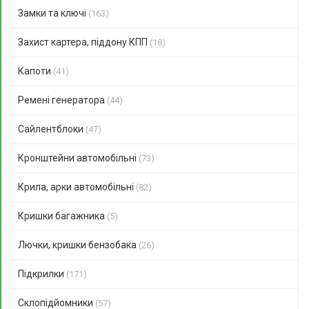
Замки та ключі
(163)
Захист картера, піддону КПП
(18)
Капоти
(41)
Ремені генератора
(44)
Сайлентблоки
(47)
Кронштейни автомобільні
(73)
Крила, арки автомобільні
(82)
Кришки багажника
(5)
Лючки, кришки бензобака
(26)
Підкрилки
(171)
Склопідйомники
(57)