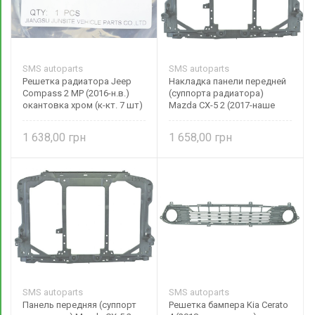
SMS autoparts
SMS autoparts
Решетка радиатора Jeep
Накладка панели передней
Compass 2 MP (2016-н.в.)
(суппорта радиатора)
окантовка хром (к-кт. 7 шт)
Mazda CX-5 2 (2017-наше
68405259AA SMS autoparts
время) верхняя
KB7W53150B
1 638,00
1 658,00
SMS autoparts
SMS autoparts
Панель передняя (суппорт
Решетка бампера Kia Cerato