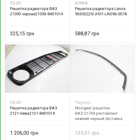
CS-20
KOREA
Решетка радиатора ВАЗ
Решетка радиатора Lanos
21093 черная21093-8401014
96303229/JH01-LNS96-007A
325,15
588,87
CS-20
Flagmus
Решетка радиатора ВАЗ
Молдинг решетки
2121 Нива2121-8401014
ВАЗ-21704 рестайлинг
нижний черный (вставка
бампера) FL-21704-2803242
Flagmus
1 206,00
133,01