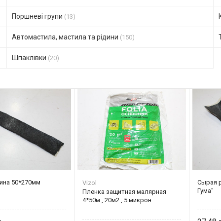
Поршневі групи
(13)
Автомастила, мастила та рідини
(150)
Шпаклівки
(20)
ина 50*270мм
Сырая 
Vizol
Гума"
Пленка защитная малярная
4*50м , 20м2 , 5 микрон