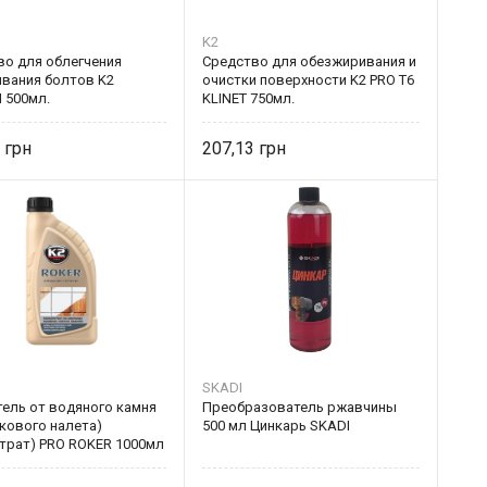
K2
во для облегчения
Средство для обезжиривания и
ивания болтов K2
очистки поверхности K2 PRO T6
 500мл.
KLINET 750мл.
9
207,13
SKADI
тель от водяного камня
Преобразователь ржавчины
кового налета)
500 мл Цинкарь SKADI
нтрат) PRO ROKER 1000мл