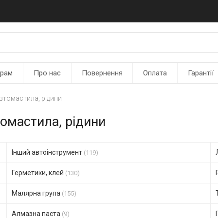
ерам
Про нас
Повернення
Оплата
Гарантії
втомастила, рідини
томастила, рідини
Інший автоінструмент
(119)
Герметики, клей
(130)
Малярна група
(155)
Алмазна паста
(9)