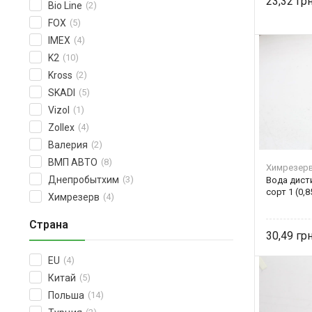
23,32
Bio Line
(2)
FOX
(5)
IMEX
(4)
K2
(10)
Kross
(2)
SKADI
(5)
Vizol
(1)
Zollex
(4)
Валерия
(2)
ВМП АВТО
(8)
Химрезер
Днепробытхим
(3)
Вода дист
сорт 1 (0,
Химрезерв
(4)
Страна
30,49
EU
(4)
Китай
(5)
Польша
(14)