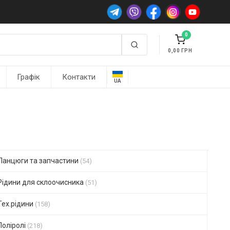
0
0,00
Графік
Контакти
UA
Ланцюги та запчастини
(54)
Рідини для склоочисника
(51)
Тех.рідини
(158)
Поліролі
(218)