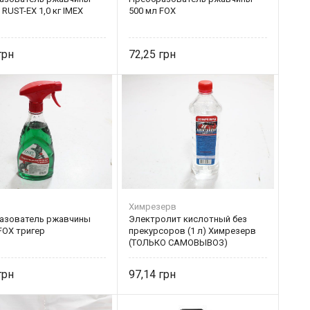
 RUST-EX 1,0 кг IMEX
500 мл FOX
72,25
Химрезерв
азователь ржавчины
Электролит кислотный без
FOX тригер
прекурсоров (1 л) Химрезерв
(ТОЛЬКО САМОВЫВОЗ)
97,14