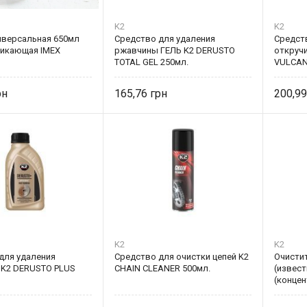
K2
K2
иверсальная 650мл
Средство для удаления
Средст
никающая IMEX
ржавчины ГЕЛЬ K2 DERUSTO
откруч
TOTAL GEL 250мл.
VULCAN
165,76
200,9
K2
K2
для удаления
Средство для очистки цепей K2
Очисти
K2 DERUSTO PLUS
CHAIN CLEANER 500мл.
(извест
(конце