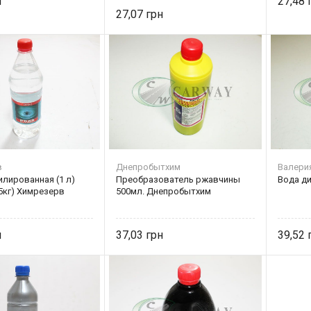
27,48
27,07
в
Днепробытхим
Валери
илированная (1 л)
Преобразователь ржавчины
Вода д
85кг) Химрезерв
500мл. Днепробытхим
37,03
39,52