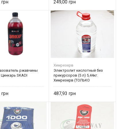
8
249,00
Химрезерв
азователь ржавчины
Электролит кислотный без
 Цинкарь SKADI
прекурсоров (5 л) 5,44кг.
Химрезерв (ТОЛЬКО
САМОВЫВОЗ)
0
487,93