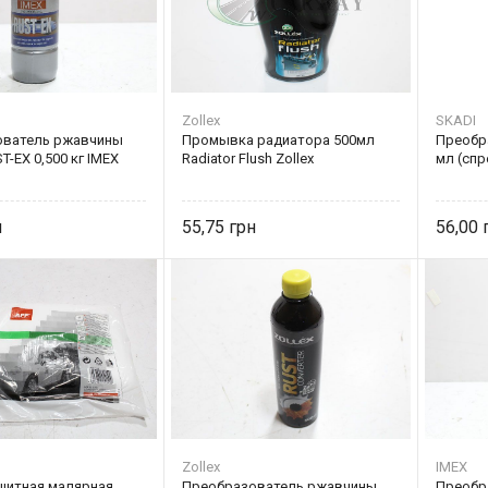
Zollex
SKADI
ователь ржавчины
Промывка радиатора 500мл
Преобр
T-EX 0,500 кг IMEX
Radiator Flush Zollex
мл (спр
55,75
56,00
Zollex
IMEX
щитная малярная
Преобразователь ржавчины
Преобр