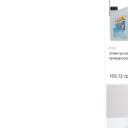
FOX
Электроли
прекурсоро
103,12