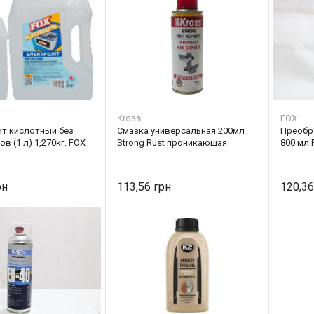
Kross
FOX
т кислотный без
Смазка универсальная 200мл
Преобр
в (1 л) 1,270кг. FOX
Strong Rust проникающая
800 мл 
113,56
120,3