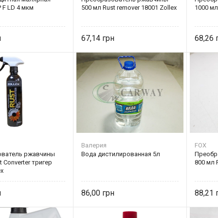
P F LD 4 мкм
500 мл Rust remover 18001 Zollex
1000 мл
67,14
68,26
Валерия
FOX
ователь ржавчины
Вода дистилированная 5л
Преобр
t Converter тригер
800 мл 
ex
86,00
88,21