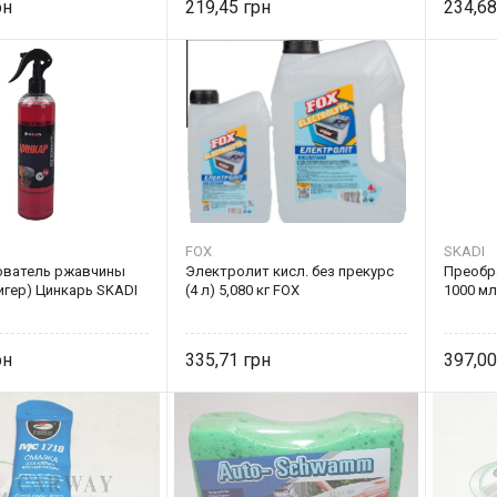
219,45
234,6
FOX
SKADI
ователь ржавчины
Электролит кисл. без прекурс
Преобр
игер) Цинкарь SKADI
(4 л) 5,080 кг FOX
1000 мл
335,71
397,0