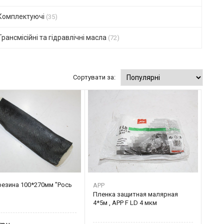
Комплектуючі
(35)
Трансмісійні та гідравлічні масла
(72)
Сортувати за:
резина 100*270мм "Рось
APP
Пленка защитная малярная
4*5м , APP F LD 4 мкм