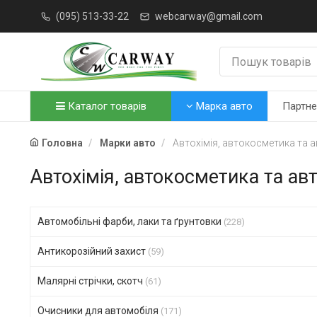
(095) 513-33-22
webcarway@gmail.com
Каталог товарів
Марка авто
Партн
Головна
Марки авто
Автохімія, автокосметика та а
Автохімія, автокосметика та ав
Автомобільні фарби, лаки та ґрунтовки
(228)
Антикорозійний захист
(59)
Малярні стрічки, скотч
(61)
Очисники для автомобіля
(171)