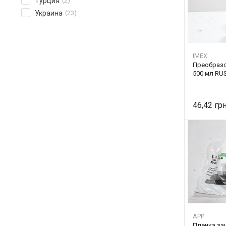
Турция
(2)
Украина
(23)
IMEX
Преобраз
500 мл RUS
46,42
APP
Пленка за