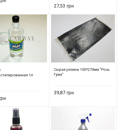
27,53
Сырая резина 150*270мм "Рось
я
Гума"
истилированная 1л
39,87