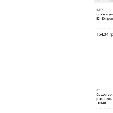
IMEX
Смазка ун
EX-40 про
164,34
K2
Средство 
ржавчины 
500мл.