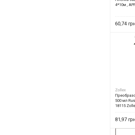
4*10м , AP
60,74
Zollex
Преобраз
500 мл Rus
18115 Zoll
81,97