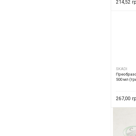
214,52
SKADI
Преобраз
500 мл (тр
267,00