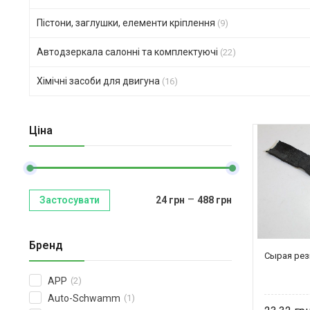
Пістони, заглушки, елементи кріплення
(9)
Автодзеркала салонні та комплектуючі
(22)
Хімічні засоби для двигуна
(16)
Ціна
–
Застосувати
24
грн
488
грн
Бренд
Сырая рез
APP
(2)
Auto-Schwamm
(1)