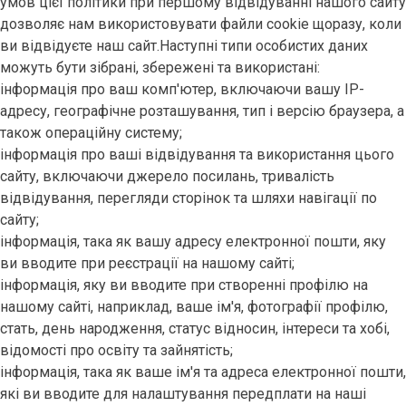
умов цієї політики при першому відвідуванні нашого сайту
дозволяє нам використовувати файли cookie щоразу, коли
ви відвідуєте наш сайт.Наступні типи особистих даних
можуть бути зібрані, збережені та використані:
інформація про ваш комп'ютер, включаючи вашу IP-
адресу, географічне розташування, тип і версію браузера, а
також операційну систему;
інформація про ваші відвідування та використання цього
сайту, включаючи джерело посилань, тривалість
відвідування, перегляди сторінок та шляхи навігації по
сайту;
інформація, така як вашу адресу електронної пошти, яку
ви вводите при реєстрації на нашому сайті;
інформація, яку ви вводите при створенні профілю на
нашому сайті, наприклад, ваше ім'я, фотографії профілю,
стать, день народження, статус відносин, інтереси та хобі,
відомості про освіту та зайнятість;
інформація, така як ваше ім'я та адреса електронної пошти,
які ви вводите для налаштування передплати на наші