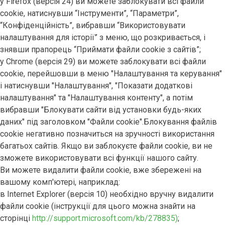
у Firefox (версія 24) ви можете заблокувати всі файли
cookie, натиснувши “Інструменти”, “Параметри”,
“Конфіденційність”, вибравши “Використовувати
налаштування для історії” з меню, що розкривається, і
знявши прапорець “Приймати файли cookie з сайтів”;
у Chrome (версія 29) ви можете заблокувати всі файли
cookie, перейшовши в меню "Налаштування та керування"
і натиснувши "Налаштування", "Показати додаткові
налаштування" та "Налаштування контенту", а потім
вибравши "Блокувати сайти від установки будь-яких
даних" під заголовком "Файли cookie".Блокування файлів
cookie негативно позначиться на зручності використання
багатьох сайтів. Якщо ви заблокуєте файли cookie, ви не
зможете використовувати всі функції нашого сайту.
Ви можете видалити файли cookie, вже збережені на
вашому комп'ютері, наприклад:
в Internet Explorer (версія 10) необхідно вручну видалити
файли cookie (інструкції для цього можна знайти на
сторінці
http://support.microsoft.com/kb/278835)
;