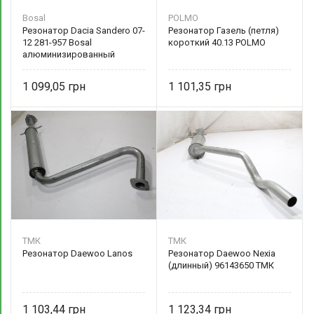
Bosal
POLMO
Резонатор Dacia Sandero 07-
Резонатор Газель (петля)
12 281-957 Bosal
короткий 40.13 POLMO
алюминизированный
1 099,05
1 101,35
ТМК
ТМК
Резонатор Daewoo Lanos
Резонатор Daewoo Nexia
(длинный) 96143650 ТМК
1 103,44
1 123,34