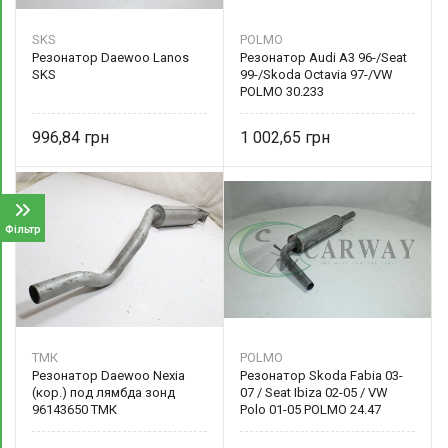
SKS
POLMO
Резонатор Daewoo Lanos
Резонатор Audi A3 96-/Seat
SKS
99-/Skoda Octavia 97-/VW
POLMO 30.233
996,84
1 002,65
Фільтр
ТМК
POLMO
Резонатор Daewoo Nexia
Резонатор Skoda Fabia 03-
(кор.) под лямбда зонд
07 / Seat Ibiza 02-05 / VW
96143650 ТМК
Polo 01-05 POLMO 24.47