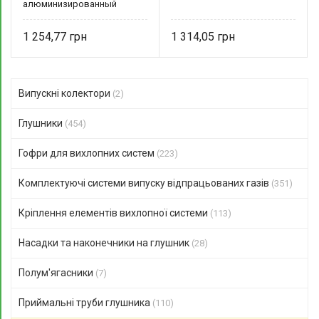
алюминизированный
1 254,77
1 314,05
Випускні колектори
(2)
Глушники
(454)
Гофри для вихлопних систем
(223)
Комплектуючі системи випуску відпрацьованих газів
(351)
Кріплення елементів вихлопної системи
(113)
Насадки та наконечники на глушник
(28)
Полум'ягасники
(7)
Приймальні труби глушника
(110)