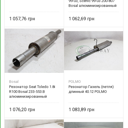
99-03, Scenic 99-03 200-807
Bosal алюминизированный
1 057,76
1 062,69
Bosal
POLMO
Резонатор Seat Toledo 1.8i
Резонатор Газель (петля)
R100 Bosal 233-553.B
длинный 40.12 POLMO
алюминизированный
1 076,20
1 083,89