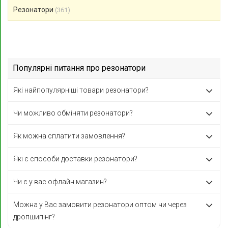
Резонатори
(361)
Популярні питання про резонатори
Які найпопулярніші товари резонатори?
Чи можливо обміняти резонатори?
Як можна сплатити замовлення?
Які є способи доставки резонатори?
Чи є у вас офлайн магазин?
Можна у Вас замовити резонатори оптом чи через
дропшипінг?