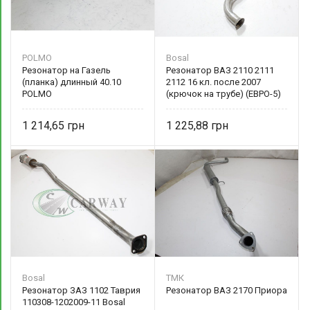
POLMO
Bosal
Резонатор на Газель
Резонатор ВАЗ 2110 2111
(планка) длинный 40.10
2112 16 кл. после 2007
POLMO
(крючок на трубе) (ЕВРО-5)
147 см. 2110-1200020
алюминизированный
1 214,65
1 225,88
Bosal
ТМК
Резонатор ЗАЗ 1102 Таврия
Резонатор ВАЗ 2170 Приора
110308-1202009-11 Bosal