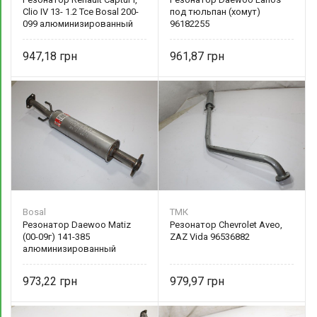
Clio IV 13- 1.2 Tce Bosal 200-
под тюльпан (хомут)
099 алюминизированный
96182255
947,18
961,87
Bosal
ТМК
Резонатор Daewoo Matiz
Резонатор Chevrolet Aveo,
(00-09г) 141-385
ZAZ Vida 96536882
алюминизированный
973,22
979,97