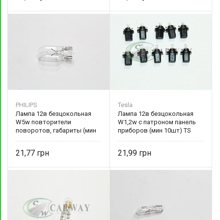
PHILIPS
Tesla
Лампа 12в безцокольная
Лампа 12в безцокольная
W5w повторители
W1,2w с патроном панель
поворотов, габариты (мин
приборов (мин 10шт) TS
10 шт) PS 12961 CP PHILIPS
B77201 Tesla
21,77
21,99