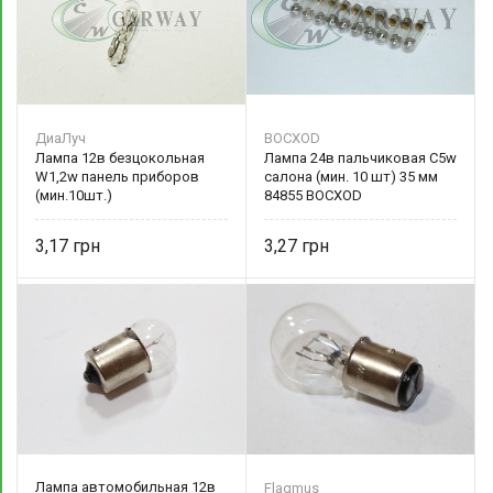
ДиаЛуч
BOCXOD
Лампа 12в безцокольная
Лампа 24в пальчиковая C5w
W1,2w панель приборов
салона (мин. 10 шт) 35 мм
(мин.10шт.)
84855 BOCXOD
3,17
3,27
Лампа автомобильная 12в
Flagmus