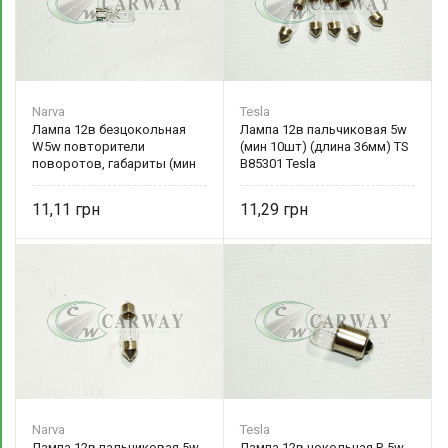
Narva
Tesla
Лампа 12в безцокольная
Лампа 12в пальчиковая 5w
W5w повторители
(мин 10шт) (длина 36мм) TS
поворотов, габариты (мин
B85301 Tesla
10 шт) NV 17177 Narva
11,11
11,29
Narva
Tesla
Лампа 12в пальчиковая 5w
Лампа 12в цокольная R 5w