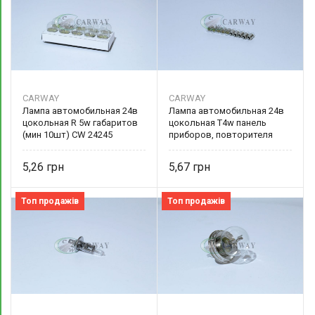
CARWAY
CARWAY
Лампа автомобильная 24в
Лампа автомобильная 24в
цокольная R 5w габаритов
цокольная T4w панель
(мин 10шт) CW 24245
приборов, повторителя
CARWAY
поворотов (мин 10шт) CW
24404 CARWAY
5,26
5,67
Топ продажів
Топ продажів