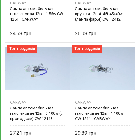
CARWAY
CARWAY
Лампа автомобильная
Лампа автомобильная
галогеновая 12в Н1 55w CW
круглая 12в А-45t 45/40w
12511 CARWAY
(лампа фары) CW 12412
CARWAY
24,58
26,08
Топ продажів
Топ продажів
CARWAY
CARWAY
Лампа автомобильная
Лампа автомобильная
галогеновая 12в Н3 100w (с
галогеновая 12в Н1 100w
проводком) CW 12113
CW 12111 CARWAY
CARWAY
27,21
29,89