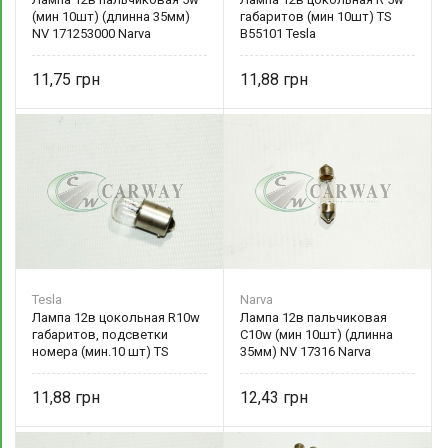
(мин 10шт) (длинна 35мм)
габаритов (мин 10шт) TS
NV 171253000 Narva
B55101 Tesla
11,75
11,88
Tesla
Narva
Лампа 12в цокольная R10w
Лампа 12в пальчиковая
габаритов, подсветки
C10w (мин 10шт) (длинна
номера (мин.10 шт) TS
35мм) NV 17316 Narva
B56101 Tesla
11,88
12,43