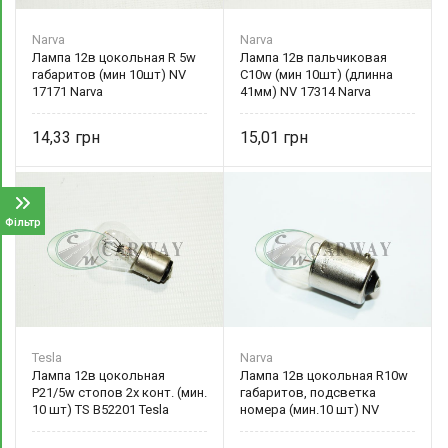
Narva
Narva
Лампа 12в цокольная R 5w
Лампа 12в пальчиковая
габаритов (мин 10шт) NV
C10w (мин 10шт) (длинна
17171 Narva
41мм) NV 17314 Narva
14,33
15,01
Фільтр
Tesla
Narva
Лампа 12в цокольная
Лампа 12в цокольная R10w
P21/5w стопов 2х конт. (мин.
габаритов, подсветка
10 шт) TS B52201 Tesla
номера (мин.10 шт) NV
17311 Narva