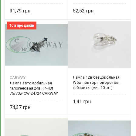
CARWAY
31,79
52,52
Топ продажів
Лампа 12в безцокольная
CARWAY
W5w повтор.поворотов,
Лампа автомобильная
габариты (мин 10 шт)
галогеновая 24в Н4-43t
75/70w CW 24724 CARWAY
1,41
74,37