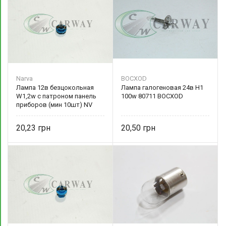
Narva
BOCXOD
Лампа 12в безцокольная
Лампа галогеновая 24в Н1
W1,2w с патроном панель
100w 80711 BOCXOD
приборов (мин 10шт) NV
17027 Narva
20,23
20,50