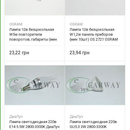
OSRAM
OSRAM
Лампа 12в безцокольная
Лампа 12в безцокольная
W5w повторители
W1,2w панель приборов
поворотов, габариты (мин
(мин 10шт) OS 2721 OSRAM
10шт) OS 2825 OSRAM
23,22
23,94
ДиаЛуч
ДиаЛуч
Лампа светодиодная 220в
Лампа светодиодная 220в
E14 5.5W 2800-3300K ДиаЛуч
GU5.3 3W 2800-3300K