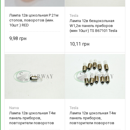
Лампа 12в цокольная P 21w
Tesla
стопов, поворотов (мин.
Лампа 12в безцокольная
10шт.) RED
W1,2w панель приборов
(мин 10шт) TS B67101 Tesla
9,98
10,11
Narva
Tesla
Лампа 12в цокольная T4w
Лампа 12в цокольная T4w
панель приборов,
панель приборов,
повторители поворотов
повторители поворотов
(мин. 10шт.) NV 17131 Narva
(мин. 10шт.) TS B54101 Tesla