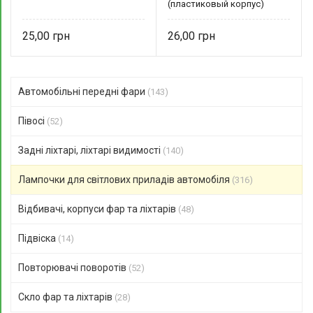
(пластиковый корпус)
ДиаЛуч
25,00
26,00
Автомобільні передні фари
(143)
Півосі
(52)
Задні ліхтарі, ліхтарі видимості
(140)
Лампочки для світлових приладів автомобіля
(316)
Відбивачі, корпуси фар та ліхтарів
(48)
Підвіска
(14)
Повторювачі поворотів
(52)
Скло фар та ліхтарів
(28)