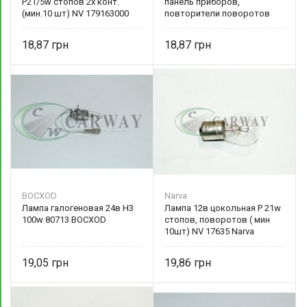
P21/5w стопов 2х конт.
панель приборов,
(мин.10 шт) NV 179163000
повторители поворотов
Narva
(мин. 10шт.) PS 12929 CP
PHILIPS
18,87
18,87
BOCXOD
Narva
Лампа галогеновая 24в Н3
Лампа 12в цокольная P 21w
100w 80713 BOCXOD
стопов, поворотов ( мин
10шт) NV 17635 Narva
19,05
19,86