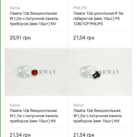
Narva
PHILIPS
Лампа 12в безцокольная
Лампа 12в цокольная R 5w
W1,2w с патроном панель
габаритов (мин 10шт) PS
приборов (мин 10шт) NV
12821CP PHILIPS
17029 Narva
20,91
21,04
Narva
Narva
Лампа 12в безцокольная
Лампа 12в безцокольная
W1,1w с патроном панель
W1,2w с патроном панель
приборов (мин 10шт) NV
приборов (мин 10шт) NV
17046 Narva
17035 Narva
21,54
21,54