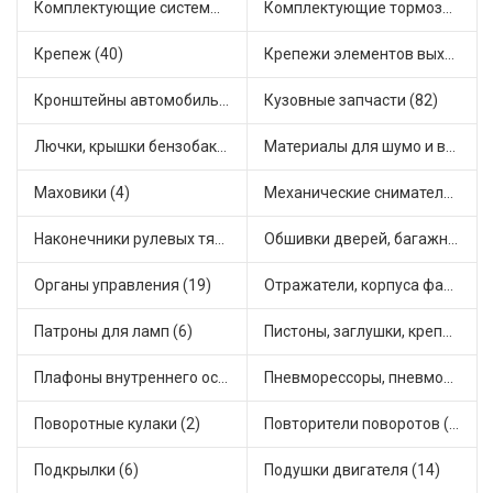
Комплектующие системы питания (12)
Комплектующие тормозной системы (22)
Крепеж (40)
Крепежи элементов выхлопной системы (5)
Кронштейны автомобильные (4)
Кузовные запчасти (82)
Лючки, крышки бензобака (6)
Материалы для шумо и виброизоляции (1)
Маховики (4)
Механические сниматели (1)
Наконечники рулевых тяг (30)
Обшивки дверей, багажника, потолков, накладки салона (36)
Органы управления (19)
Отражатели, корпуса фар и фонарей (1)
Патроны для ламп (6)
Пистоны, заглушки, крепежные элементы (12)
Плафоны внутреннего освещения (1)
Пневморессоры, пневмоподушки (1)
Поворотные кулаки (2)
Повторители поворотов (10)
Подкрылки (6)
Подушки двигателя (14)