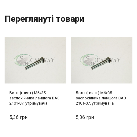
Переглянуті товари
Болт (гвинт) М6х35
Болт (гвинт) М6х35
заспокійника ланцюга ВАЗ
заспокійника ланцюга ВАЗ
2101-07, утримувача
2101-07, утримувача
підшипника стартера
підшипника стартера
Камаз 0001-0009030-21
Камаз 0001-0009030-21
5,36
5,36
БелЗАН
БелЗАН