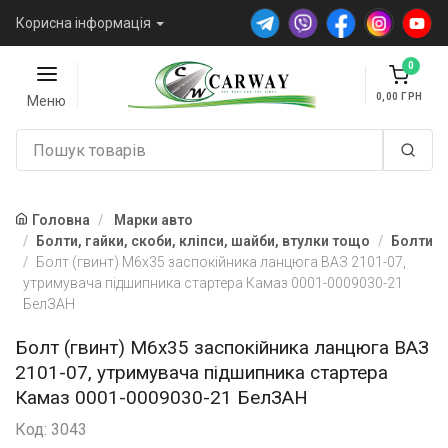
Корисна інформація
0
0,00
Меню
Головна
Марки авто
Болти, гайки, скоби, кліпси, шайби, втулки тощо
Болти
Болт (гвинт) М6х35 заспокійника ланцюга ВАЗ 2101-07,
утримувача підшипника стартера Камаз 0001-0009030-21
БелЗАН
Болт (гвинт) М6х35 заспокійника ланцюга ВАЗ
2101-07, утримувача підшипника стартера
Камаз 0001-0009030-21 БелЗАН
Код: 3043