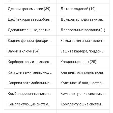
Детали трансмиссии (39)
Детали ходовой (19)
Дефлекторы автомобильные (4)
Домкраты, подставки автомобильные (1)
Дополнительные, противотуманные фары (2)
Дроссельные заслонки (1)
Задние фонари, фонари видимости (5)
Замки зажигания и ключи (11)
Замки и ключи (54)
Защита картера, поддона, КПП (3)
Карбюраторы и комплектующие (32)
Карданные валы (25)
Катушки зажигания, модули зажигания (3)
Клапаны, оси, коромысла (14)
Коврики автомобильные (7)
Коленчатый вал, шестерни коленчатого вала (9)
Комбинированные ключи (3)
Комплектуючие системы стеклоочистителя (9)
Комплектующие системы выпуска отработавших газов (10)
Комплектующие системы отопления (25)