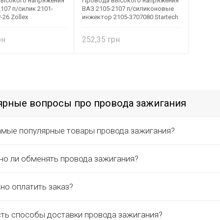
ысокого напряжения
Провода высокого напряжения
107 п/силик 2101-
ВАЗ 2105-2107 п/силиконовые
-26 Zollex
инжектор 2105-3707080 Startech
252,35
ярные вопросы про провода зажигания
амые популярные товары провода зажигания?
о ли обменять провода зажигания?
но оплатить заказ?
сть способы доставки провода зажигания?