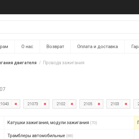
ерам
О нас
Возврат
Оплата и доставка
Гар
игания двигателя
Провода зажигания
107
21043
21073
2102
2105
2103
Катушки зажигания, модули зажигания
(70)
Трамблеры автомобильные
(88)