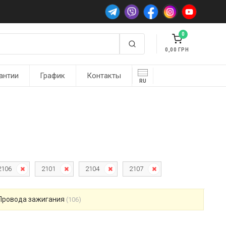
0
0,00
антии
График
Контакты
RU
2106
2101
2104
2107
Провода зажигания
(106)