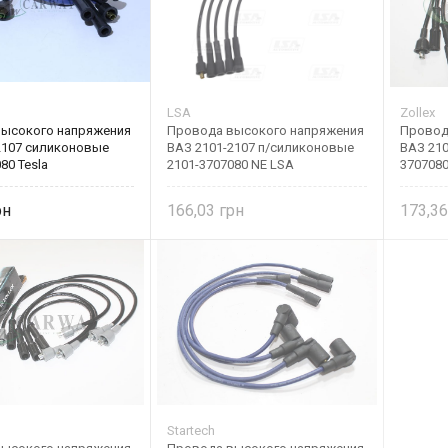
LSA
Zollex
ысокого напряжения
Провода высокого напряжения
Провод
2107 силиконовые
ВАЗ 2101-2107 п/силиконовые
ВАЗ 210
80 Tesla
2101-3707080 NE LSA
3707080
166,03
173,3
Startech