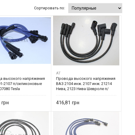
Сортировать по:
AT
а высокого напряжения
Провода высокого напряжения
01-2107 п/силиконовые
ВАЗ 2104 инж. 2107 инж. 21214
07080 Tesla
Нива, 2123 Нива Шевроле п/
силик
5
416,81