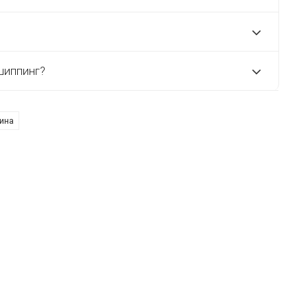
шиппинг?
ина