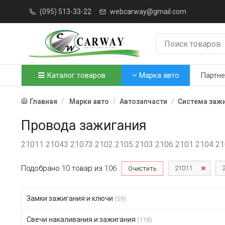
(095) 513-33-22
webcarway@gmail.com
Каталог товаров
Марка авто
Партн
Главная
Марки авто
Автозапчасти
Система заж
Провода зажигания
21011 21043 21073 2102 2105 2103 2106 2101 2104 2
Подобрано
10
товар
из
106
21011
Очистить
Замки зажигания и ключи
(59)
Свечи накаливания и зажигания
(118)