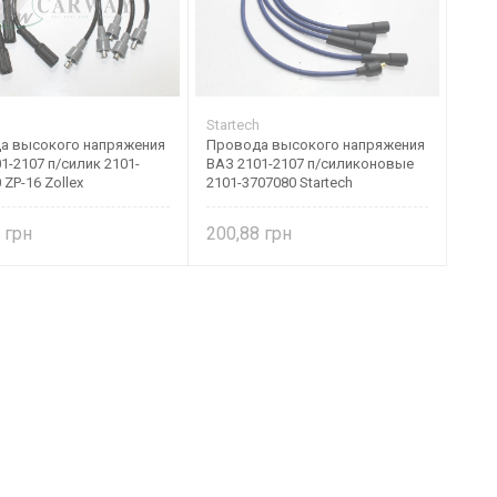
Startech
а высокого напряжения
Провода высокого напряжения
1-2107 п/силик 2101-
ВАЗ 2101-2107 п/силиконовые
 ZP-16 Zollex
2101-3707080 Startech
6
200,88