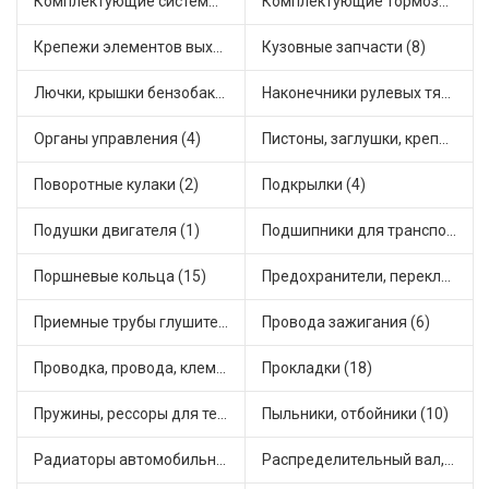
Комплектующие системы питания (5)
Комплектующие тормозной системы (2)
Крепежи элементов выхлопной системы (5)
Кузовные запчасти (8)
Лючки, крышки бензобака (3)
Наконечники рулевых тяг (12)
Органы управления (4)
Пистоны, заглушки, крепежные элементы (2)
Поворотные кулаки (2)
Подкрылки (4)
Подушки двигателя (1)
Подшипники для транспорта (11)
Поршневые кольца (15)
Предохранители, переключатели, кнопки автомобильные (6)
Приемные трубы глушителя (4)
Провода зажигания (6)
Проводка, провода, клеммы и разъемы (2)
Прокладки (18)
Пружины, рессоры для техники (6)
Пыльники, отбойники (10)
Радиаторы автомобильные (5)
Распределительный вал, шестерни распределительного (2)