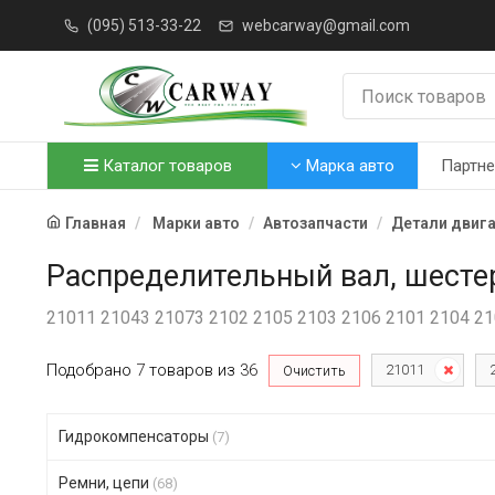
(095) 513-33-22
webcarway@gmail.com
Каталог товаров
Марка авто
Партн
Главная
Марки авто
Автозапчасти
Детали двиг
Распределительный вал, шесте
21011 21043 21073 2102 2105 2103 2106 2101 2104 2
Подобрано
7
товаров
из
36
21011
Очистить
Гидрокомпенсаторы
(7)
Ремни, цепи
(68)