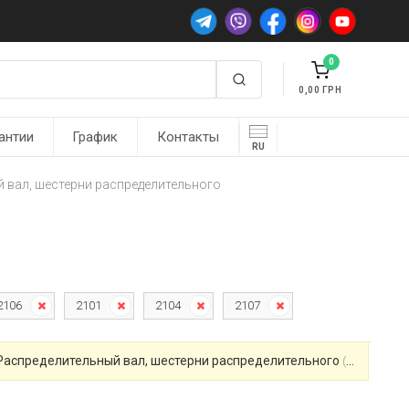
0
0,00
антии
График
Контакты
RU
 вал, шестерни распределительного
2106
2101
2104
2107
Распределительный вал, шестерни распределительного
(36)