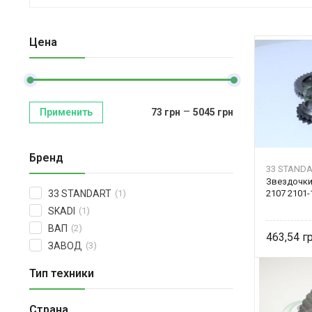
Цена
–
Применить
73
грн
5045
грн
Бренд
33 STANDA
Звездочки
2107 2101-
33 STANDART
(1)
SKADI
(1)
ВАП
(2)
463,54
ЗАВОД
(3)
Тип техники
Страна