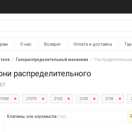
ерам
О нас
Возврат
Оплата и доставка
Гар
ателя
Газораспределительный механизм
Распределительный
рни распределительного
107
21043
21073
2102
2105
2103
Клапаны, оси, коромысла
(102)