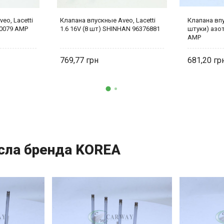
eo, Lacetti
Клапана впускные Aveo, Lacetti
Клапана впу
40079 AMP
1.6 16V (8 шт) SHINHAN 96376881
штуки) азо
AMP
769,77
681,20
ысла бренда KOREA