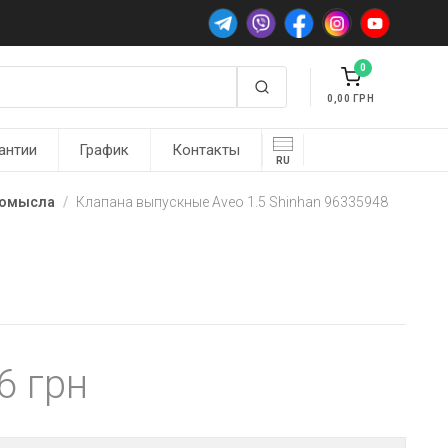
0
0,00
антии
График
Контакты
RU
ромысла
Клапана выпускные Aveo 1.5 Shinhan 96335948
76