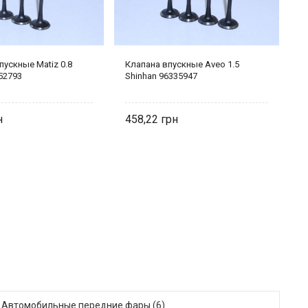
ускные Matiz 0.8
Клапана впускные Aveo 1.5
К
52793
Shinhan 96335947
S
458,22
5
Автомобильные передние фары (6)