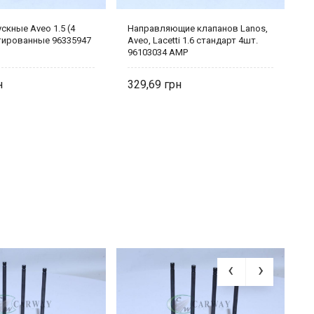
скные Aveo 1.5 (4
Направляющие клапанов Lanos,
К
тированные 96335947
Aveo, Lacetti 1.6 стандарт 4шт.
S
96103034 AMP
329,69
4