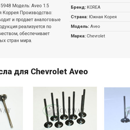
35948 Модель: Aveo 1.5
Бренд
:
KOREA
я Коррея Производство:
Страна
:
Южная Корея
одит и продает аналоговые
одукция реализуется по
Модель
:
Aveo
ачеством, обеспечивает
Марка
:
Chevrolet
ых стран мира.
ла для Chevrolet Aveo