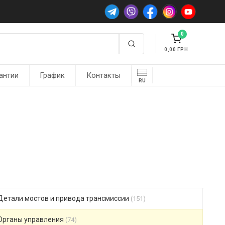
0
0,00
антии
График
Контакты
RU
Детали мостов и привода трансмиссии
(151)
Органы управления
(74)