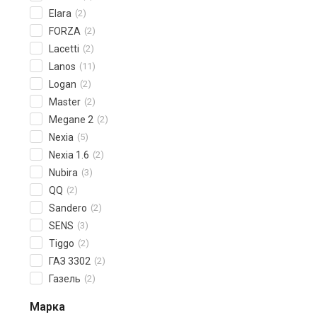
Elara
(2)
FORZA
(2)
Lacetti
(2)
Lanos
(11)
Logan
(2)
Master
(2)
Megane 2
(2)
Nexia
(5)
Nexia 1.6
(2)
Nubira
(3)
QQ
(2)
Sandero
(2)
SENS
(3)
Tiggo
(2)
ГАЗ 3302
(2)
Газель
(2)
Марка