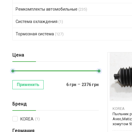
Ремкомплекты автомобильные
(235)
Система охлаждения
(1)
Тормозная система
(127)
Цена
–
Применить
6
грн
2376
грн
Бренд
KOREA
Пыльник р
Aveo,Matiz
KOREA
(1)
хомутом 9
Германия