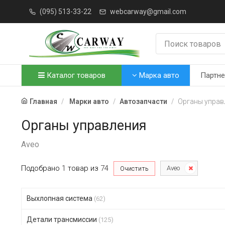
(095) 513-33-22
webcarway@gmail.com
Каталог товаров
Марка авто
Партн
Главная
Марки авто
Автозапчасти
Органы управ
Органы управления
Aveo
Подобрано
1
товар
из
74
Aveo
Очистить
Выхлопная система
(62)
Детали трансмиссии
(125)