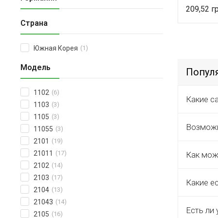
209,52
Страна
Южная Корея
(1)
Модель
Попул
1102
(6)
Какие с
1103
(3)
1105
(3)
Возможн
11055
(3)
2101
(19)
21011
(17)
Как мож
2102
(14)
2103
(17)
Какие е
2104
(13)
21043
(14)
Есть ли 
2105
(16)