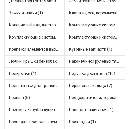
Дефлекторы автомобильные (1)
Замки зажигания и ключи (3)
Замки и ключи (1)
Клапаны, оси, коромысла (2)
Коленчатый вал, шестерни коленчатого вала (1)
Комплектующие системы выпуска отработавших газов (2)
Комплектующие системы отопления (4)
Комплектующие системы питания (2)
Крепежи элементов выхлопной системы (2)
Кузовные запчасти (1)
Лючки, крышки бензобака (2)
Наконечники рулевых тяг (1)
Подкрылки (4)
Подушки двигателя (10)
Подшипники для транспорта (15)
Поршневые кольца (7)
Поршни (6)
Предохранители, переключатели, кнопки автомобильные (2)
Приемные трубы глушителя (1)
Провода зажигания (1)
Проводка, провода, клеммы и разъемы (1)
Прокладки (1)