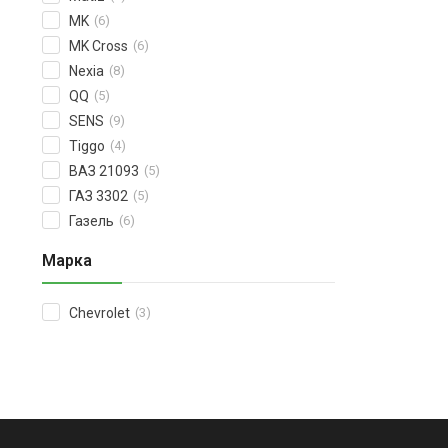
MK
(6)
MK Cross
(6)
Nexia
(8)
QQ
(5)
SENS
(9)
Tiggo
(4)
ВАЗ 21093
(5)
ГАЗ 3302
(5)
Газель
(6)
Марка
Chevrolet
(3)