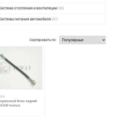
Система отопления и вентиляции
(99)
Системы питания автомобиля
(97)
Сортировать по:
ors
тормозной Aveo задний
49 DW motors