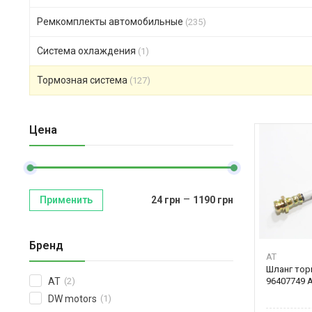
Ремкомплекты автомобильные
(235)
Система охлаждения
(1)
Тормозная система
(127)
Цена
–
Применить
24
грн
1190
грн
Бренд
AT
Шланг тор
96407749 A
AT
(2)
DW motors
(1)