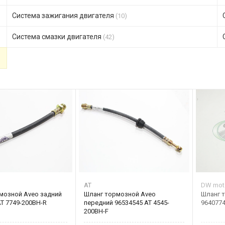
Система зажигания двигателя
(10)
Система смазки двигателя
(42)
AT
DW mot
мозной Aveo задний
Шланг тормозной Aveo
Шланг 
T 7749-200BH-R
передний 96534545 AT 4545-
964077
200BH-F