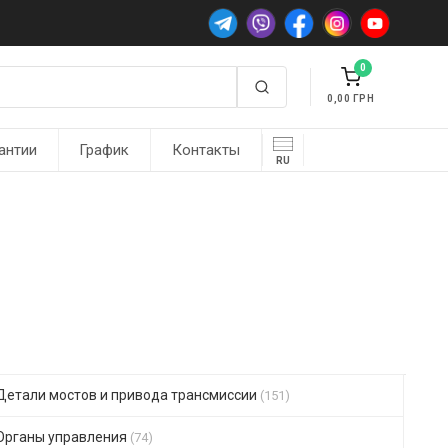
0
0,00
антии
График
Контакты
RU
Детали мостов и привода трансмиссии
(151)
Органы управления
(74)