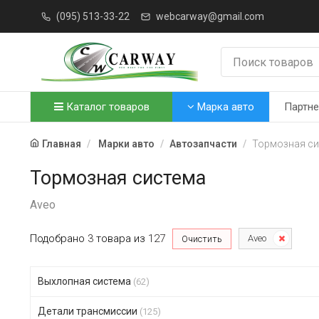
(095) 513-33-22
webcarway@gmail.com
Каталог товаров
Марка авто
Партн
Главная
Марки авто
Автозапчасти
Тормозная с
Тормозная система
Aveo
Подобрано
3
товара
из
127
Aveo
Очистить
Выхлопная система
(62)
Детали трансмиссии
(125)