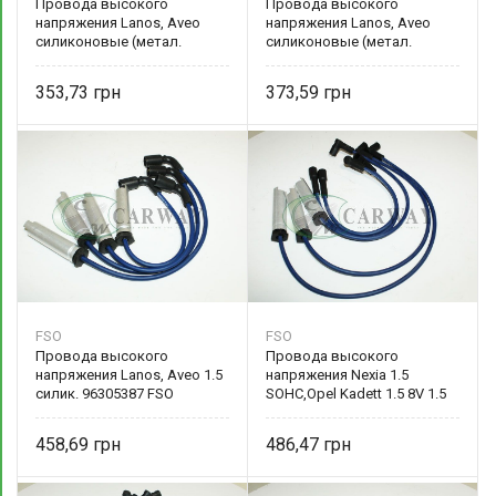
Провода высокого
Провода высокого
напряжения Lanos, Aveo
напряжения Lanos, Aveo
силиконовые (метал.
силиконовые (метал.
наконеч.) 96305387
наконеч.) 96305387
353,73
373,59
FSO
FSO
Провода высокого
Провода высокого
напряжения Lanos, Aveo 1.5
напряжения Nexia 1.5
силик. 96305387 FSO
SOHC,Opel Kadett 1.5 8V 1.5
силик. FSO DS 00736B
458,69
486,47