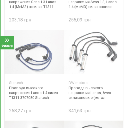
напряжения Sens 1.3 Lanos
напряжения Sens 1.3, Lanos
1.4 (МеМЗ) п/силик T1311-
1.4 (МеМЗ) силиконовые
3707080 Zollex
Т1311-3707080 (SHIN KUM)
203,18
255,09
Фильтр
Startech
DW motors
Провода высокого
Провода высокого
напряжения Lanos 1.4 силик
напряжения Lanos, Aveo
T1311-3707080 Startech
силиконовые (метал.
наконечник) 96305387
258,27
341,63