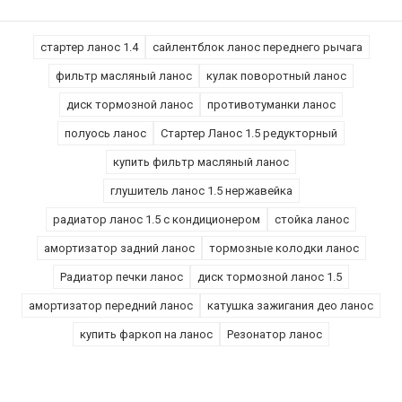
стартер ланос 1.4
сайлентблок ланос переднего рычага
фильтр масляный ланос
кулак поворотный ланос
диск тормозной ланос
противотуманки ланос
полуось ланос
Стартер Ланос 1.5 редукторный
купить фильтр масляный ланос
глушитель ланос 1.5 нержавейка
радиатор ланос 1.5 с кондиционером
стойка ланос
амортизатор задний ланос
тормозные колодки ланос
Радиатор печки ланос
диск тормозной ланос 1.5
амортизатор передний ланос
катушка зажигания део ланос
купить фаркоп на ланос
Резонатор ланос