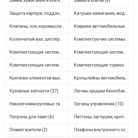
Замки зажигания и ключи (6)
Замки и ключи (8)
Защита картера, поддона, КПП (2)
Катушки зажигания, модули зажигания (11)
Клапаны, оси, коромысла (14)
Коврики автомобильные (7)
Коленчатый вал, шестерни коленчатого вала (3)
Комплектуючие системы стеклоочистителя (5)
Комплектующие системы выпуска отработавших газов (29)
Комплектующие системы отопления (6)
Комплектующие системы питания (14)
Комплектующие тормозной системы (13)
Крепежи элементов выхлопной системы (10)
Кронштейны автомобильные (1)
Кузовные запчасти (37)
Лючки, крышки бензобака (6)
Наконечники рулевых тяг (12)
Органы управления (10)
Патроны для ламп (6)
Пистоны, заглушки, крепежные элементы (5)
Пламегасители (2)
Плафоны внутреннего освещения (1)