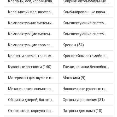
Клапаны, оси, коромысла (26)
Коврики автомобильные (12)
Коленчатый вал, шестерни коленчатого вала (10)
Комбинированные ключи (3)
Комплектуючие системы стеклоочистителя (17)
Комплектующие системы выпуска отработавших газов (18)
Комплектующие системы отопления (58)
Комплектующие системы питания (33)
Комплектующие тормозной системы (41)
Крепеж (54)
Крепежи элементов выхлопной системы (9)
Кронштейны автомобильные (15)
Кузовные запчасти (140)
Лючки, крышки бензобака (9)
Материалы для шумо и виброизоляции (2)
Маховики (9)
Механические сниматели (1)
Наконечники рулевых тяг (53)
Обшивки дверей, багажника, потолков, накладки салона (41)
Органы управления (31)
Отражатели, корпуса фар и фонарей (1)
Патроны для ламп (10)