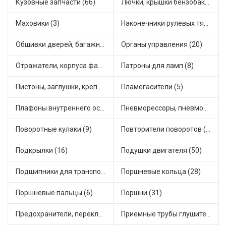
Кузовные запчасти (66)
Лючки, крышки бензобака (7)
Маховики (3)
Наконечники рулевых тяг (48)
Обшивки дверей, багажника, потолков, накладки салона (1)
Органы управления (20)
Отражатели, корпуса фар и фонарей (3)
Патроны для ламп (8)
Пистоны, заглушки, крепежные элементы (11)
Пламегасители (5)
Плафоны внутреннего освещения (1)
Пневморессоры, пневмоподушки (1)
Поворотные кулаки (9)
Повторители поворотов (6)
Подкрылки (16)
Подушки двигателя (50)
Подшипники для транспорта (45)
Поршневые кольца (28)
Поршневые пальцы (6)
Поршни (31)
Предохранители, переключатели, кнопки автомобильные (65)
Приемные трубы глушителя (25)