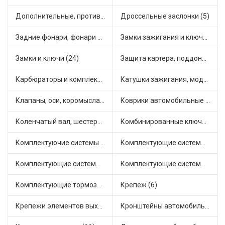
Дополнительные, противотуманные фары (13)
Дроссельные заслонки (5)
Задние фонари, фонари видимости (8)
Замки зажигания и ключи (11)
Замки и ключи (24)
Защита картера, поддона, КПП (6)
Карбюраторы и комплектующие (7)
Катушки зажигания, модули зажигания (29)
Клапаны, оси, коромысла (37)
Коврики автомобильные (15)
Коленчатый вал, шестерни коленчатого вала (7)
Комбинированные ключи (1)
Комплектуючие системы стеклоочистителя (13)
Комплектующие системы выпуска отработавших газов (51)
Комплектующие системы отопления (30)
Комплектующие системы питания (43)
Комплектующие тормозной системы (23)
Крепеж (6)
Крепежи элементов выхлопной системы (23)
Кронштейны автомобильные (4)