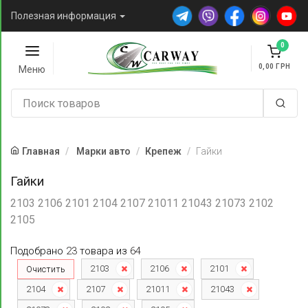
Полезная информация
0
0,00
Меню
Главная
Марки авто
Крепеж
Гайки
Гайки
2103 2106 2101 2104 2107 21011 21043 21073 2102
2105
Подобрано
23
товара
из
64
2103
2106
2101
Очистить
2104
2107
21011
21043