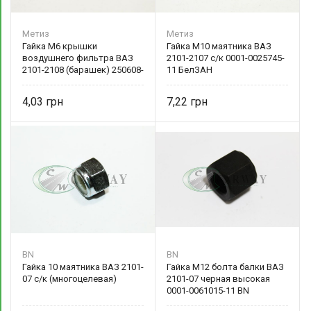
Метиз
Метиз
Гайка М6 крышки
Гайка М10 маятника ВАЗ
воздушнего фильтра ВАЗ
2101-2107 с/к 0001-0025745-
2101-2108 (барашек) 250608-
11 БелЗАН
П29 БелЗАН
4,03
7,22
BN
BN
Гайка 10 маятника ВАЗ 2101-
Гайка М12 болта балки ВАЗ
07 с/к (многоцелевая)
2101-07 черная высокая
0001-0061015-11 BN