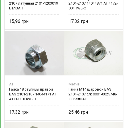
2107 латунная 2101-1203019
2101-2107 14044871 AT 4172-
БелЗАН
001HWL-C
15,96
17,32
AT
Метиз
Гайка 18 ступицы правой
Гайка М14 шаровой ВАЗ
ВАЗ 2101-2107 14044171 AT
2101-2107 с/к 0001-0025748-
4171-001HWL-C
11 БелЗАН
17,32
25,46