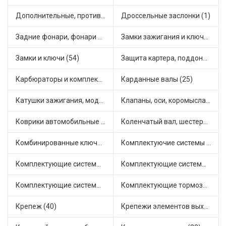
Дополнительные, противотуманные фары (2)
Дроссельные заслонки (1)
Задние фонари, фонари видимости (5)
Замки зажигания и ключи (11)
Замки и ключи (54)
Защита картера, поддона, КПП (3)
Карбюраторы и комплектующие (32)
Карданные валы (25)
Катушки зажигания, модули зажигания (3)
Клапаны, оси, коромысла (14)
Коврики автомобильные (7)
Коленчатый вал, шестерни коленчатого вала (9)
Комбинированные ключи (3)
Комплектуючие системы стеклоочистителя (9)
Комплектующие системы выпуска отработавших газов (10)
Комплектующие системы отопления (25)
Комплектующие системы питания (12)
Комплектующие тормозной системы (22)
Крепеж (40)
Крепежи элементов выхлопной системы (5)