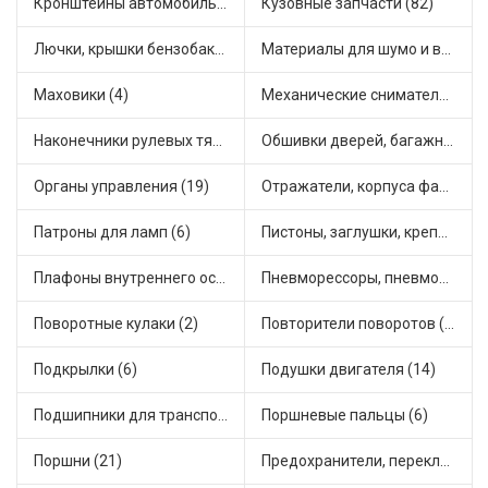
Кронштейны автомобильные (4)
Кузовные запчасти (82)
Лючки, крышки бензобака (6)
Материалы для шумо и виброизоляции (1)
Маховики (4)
Механические сниматели (1)
Наконечники рулевых тяг (30)
Обшивки дверей, багажника, потолков, накладки салона (36)
Органы управления (19)
Отражатели, корпуса фар и фонарей (1)
Патроны для ламп (6)
Пистоны, заглушки, крепежные элементы (12)
Плафоны внутреннего освещения (1)
Пневморессоры, пневмоподушки (1)
Поворотные кулаки (2)
Повторители поворотов (10)
Подкрылки (6)
Подушки двигателя (14)
Подшипники для транспорта (43)
Поршневые пальцы (6)
Поршни (21)
Предохранители, переключатели, кнопки автомобильные (40)