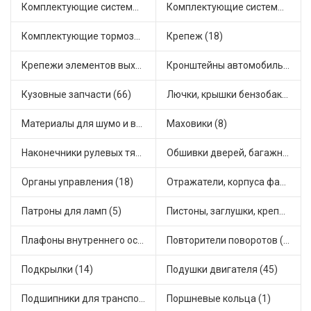
Комплектующие системы отопления (39)
Комплектующие системы питания (27)
Комплектующие тормозной системы (16)
Крепеж (18)
Крепежи элементов выхлопной системы (7)
Кронштейны автомобильные (13)
Кузовные запчасти (66)
Лючки, крышки бензобака (3)
Материалы для шумо и виброизоляции (1)
Маховики (8)
Наконечники рулевых тяг (36)
Обшивки дверей, багажника, потолков, накладки салона (6)
Органы управления (18)
Отражатели, корпуса фар и фонарей (3)
Патроны для ламп (5)
Пистоны, заглушки, крепежные элементы (9)
Плафоны внутреннего освещения (1)
Повторители поворотов (14)
Подкрылки (14)
Подушки двигателя (45)
Подшипники для транспорта (24)
Поршневые кольца (1)