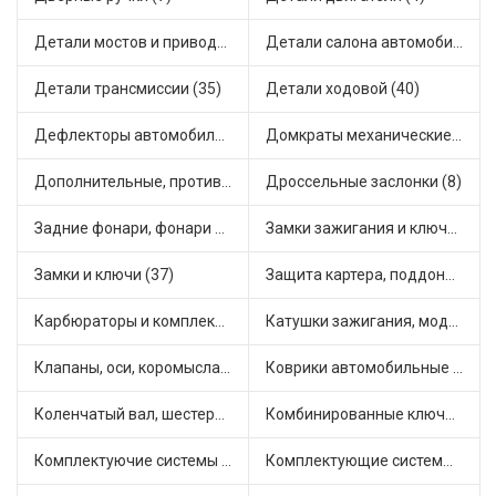
Детали мостов и привода трансмиссии (18)
Детали салона автомобиля (38)
Детали трансмиссии (35)
Детали ходовой (40)
Дефлекторы автомобильные (3)
Домкраты механические (1)
Дополнительные, противотуманные фары (4)
Дроссельные заслонки (8)
Задние фонари, фонари видимости (5)
Замки зажигания и ключи (16)
Замки и ключи (37)
Защита картера, поддона, КПП (3)
Карбюраторы и комплектующие (32)
Катушки зажигания, модули зажигания (21)
Клапаны, оси, коромысла (18)
Коврики автомобильные (13)
Коленчатый вал, шестерни коленчатого вала (3)
Комбинированные ключи (1)
Комплектуючие системы стеклоочистителя (12)
Комплектующие системы выпуска отработавших газов (25)