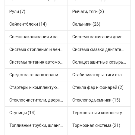
Рули (7)
Рычаги, тяги (2)
Сайлентблоки (14)
Сальники (26)
Свечи накаливания и зажигания (36)
Система зажигания двигателя (5)
Система отопления и вентиляции (15)
Система смазки двигателя (10)
Системы питания автомобиля (25)
Солнцезащитные козырьки для салона автомобиля (1)
Средства от запотевания и размораживатели стекла (1)
Стабилизаторы, тяги стабилизатора, стойки стабилиз (9)
Стартеры и комплектующие (44)
Стекла фар и фонарей (2)
Стеклоочистители, дворники (3)
Стеклоподъемники (15)
Ступицы (14)
Термостаты и комплектующие системы охлаждения (81)
Топливные трубки, шланги, магистрали и рампы (5)
Тормозная система (21)