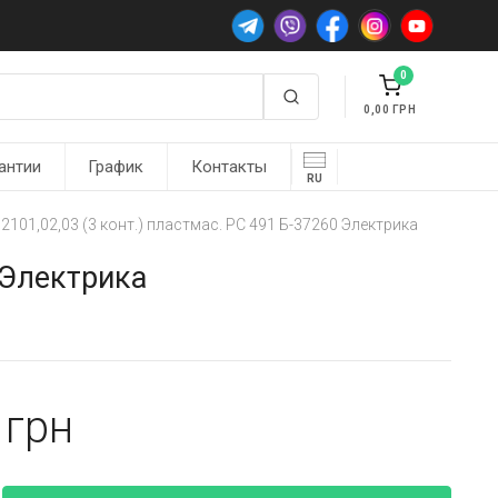
0
0,00
антии
График
Контакты
RU
101,02,03 (3 конт.) пластмас. РС 491 Б-37260 Электрика
 Электрика
7