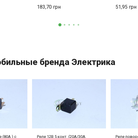
183,70
51,95
обильные бренда Электрика
 (80А ) с
Реле 12В 5 конт. (20А/30А,
Реле повор