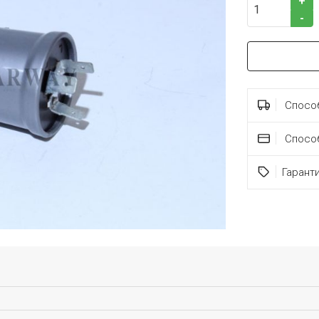
+
-
Способ
Спосо
Гарант