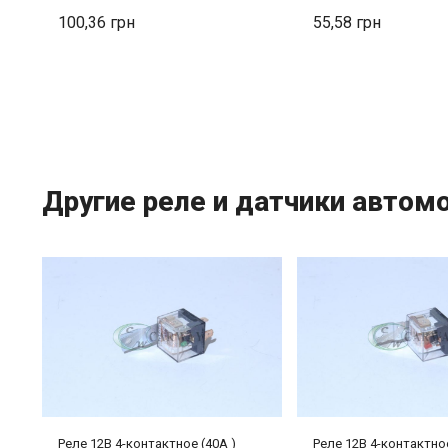
100,36
55,58
Другие реле и датчики автом
Реле 12В 4-контактное (40А )
Реле 12В 4-контактное