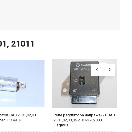
01, 21011
отов ВАЗ 2101,02,03
Реле регулятора напряжения ВАЗ
Д
тал. РС 491Б
2101,02,03,06 2101-3702000
э
Flagmus
В
3