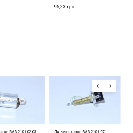
95,33
1
отов ВАЗ 2101,02,03
Датчик стопов ВАЗ 2101-07
Д