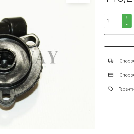
+
-
Способ
Спосо
Гарант