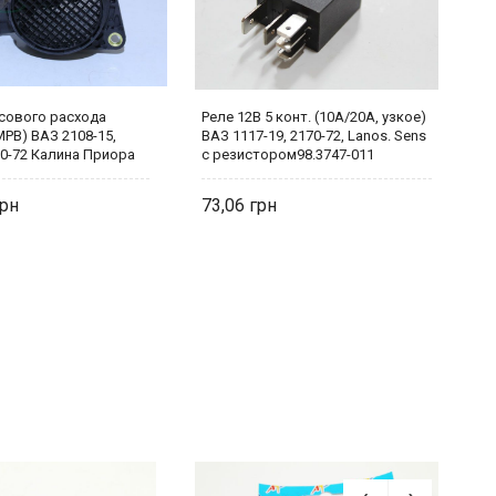
сового расхода
Реле 12В 5 конт. (10А/20А, узкое)
Р
РВ) ВАЗ 2108-15,
ВАЗ 1117-19, 2170-72, Lanos. Sens
A
70-72 Калина Приора
с резистором98.3747-011
 Электро Ком
73,06
2