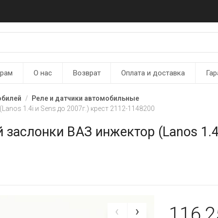
ерам
О нас
Возврат
Оплата и доставка
Гар
обилей
Реле и датчики автомобильные
nos 1.4i и Sens до 2007г.) крест 2112-1148200
аслонки ВАЗ инжектор (Lanos 1.4i 
116,