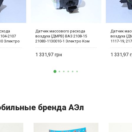
схода
Датчик массового расхода
Датчик мас
104-2107
воздуха (ДМРВ) ВАЗ 2108-15
воздуха (ДМ
10 Электро
21083-1130010-1 Электро Ком
1117-19, 21
0280218116
1 331,97
1 331,97
обильные бренда АЭл