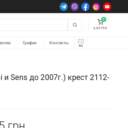
0
0,00
антии
График
Контакты
RU
и Sens до 2007г.) крест 2112-
25