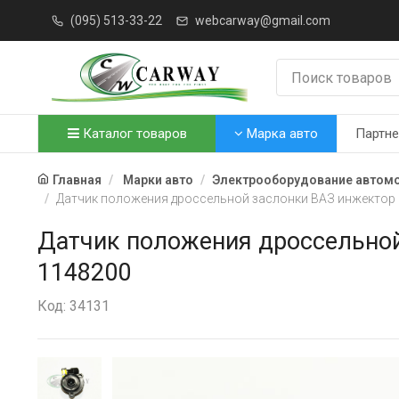
(095) 513-33-22
webcarway@gmail.com
Каталог товаров
Марка авто
Партн
Главная
Марки авто
Электрооборудование автом
Датчик положения дроссельной заслонки ВАЗ инжектор (La
Датчик положения дроссельной з
1148200
Код: 34131