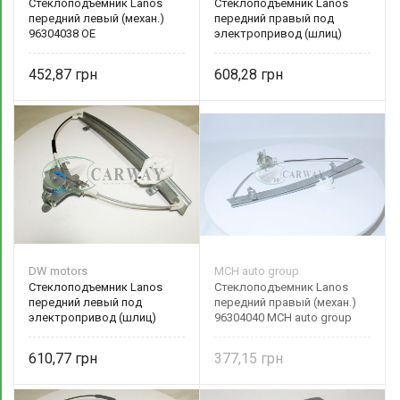
Стеклоподъемник Lanos
Стеклоподъемник Lanos
передний левый (механ.)
передний правый под
96304038 OE
электропривод (шлиц)
96304040 DW motors
452,87
608,28
DW motors
MCH auto group
Стеклоподъемник Lanos
Стеклоподъемник Lanos
передний левый под
передний правый (механ.)
электропривод (шлиц)
96304040 MCH auto group
96304038 DW motors
610,77
377,15