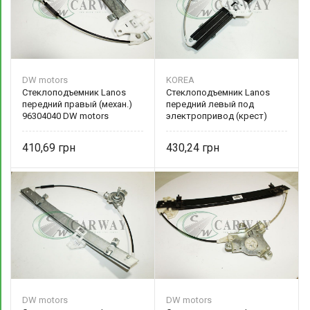
DW motors
KOREA
Стеклоподъемник Lanos
Стеклоподъемник Lanos
передний правый (механ.)
передний левый под
96304040 DW motors
электропривод (крест)
96225383 DW motors
410,69
430,24
DW motors
DW motors