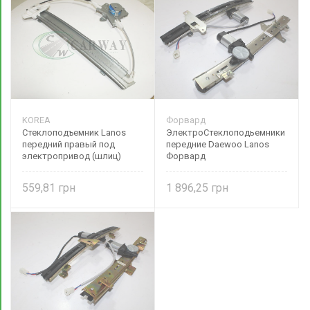
KOREA
Форвард
Стеклоподъемник Lanos
ЭлектроСтеклоподьемники
передний правый под
передние Daewoo Lanos
электропривод (шлиц)
Форвард
96430501 DW motors
559,81
1 896,25