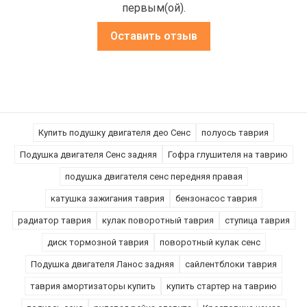
первым(ой).
Оставить отзыв
Купить подушку двигателя део Сенс
полуось таврия
Подушка двигателя Сенс задняя
Гофра глушителя на таврию
подушка двигателя сенс передняя правая
катушка зажигания таврия
бензонасос таврия
радиатор таврия
кулак поворотный таврия
ступица таврия
диск тормозной таврия
поворотный кулак сенс
Подушка двигателя Ланос задняя
сайлентблоки таврия
таврия амортизаторы купить
купить стартер на таврию