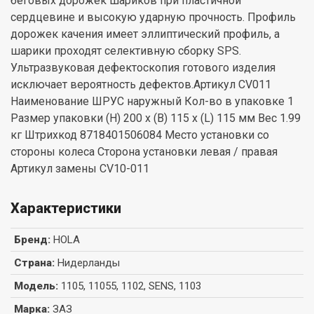
беговых дорожек шариков при пластичной
сердцевине и высокую ударную прочность. Профиль
дорожек качения имеет эллиптический профиль, а
шарики проходят селективную сборку SPS.
Ультразвуковая дефектоскопия готового изделия
исключает вероятность дефектов.Артикул CV011
Наименование ШРУС наружный Кол-во в упаковке 1
Размер упаковки (H) 200 x (B) 115 x (L) 115 мм Вес 1.99
кг Штрихкод 8718401506084 Место установки со
стороны колеса Сторона установки левая / правая
Артикул замены CV10-011
Характеристики
Бренд
:
HOLA
Страна
:
Нидерланды
Модель
:
1105, 11055, 1102, SENS, 1103
Марка
:
ЗАЗ