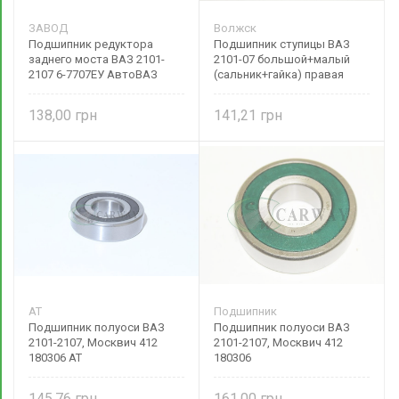
ЗАВОД
Волжск
Подшипник редуктора
Подшипник ступицы ВАЗ
заднего моста ВАЗ 2101-
2101-07 большой+малый
2107 6-7707ЕУ АвтоВАЗ
(сальник+гайка) правая
сторона 2101-3101800
Волжск
138,00
141,21
AT
Подшипник
Подшипник полуоси ВАЗ
Подшипник полуоси ВАЗ
2101-2107, Москвич 412
2101-2107, Москвич 412
180306 AT
180306
145,76
161,00